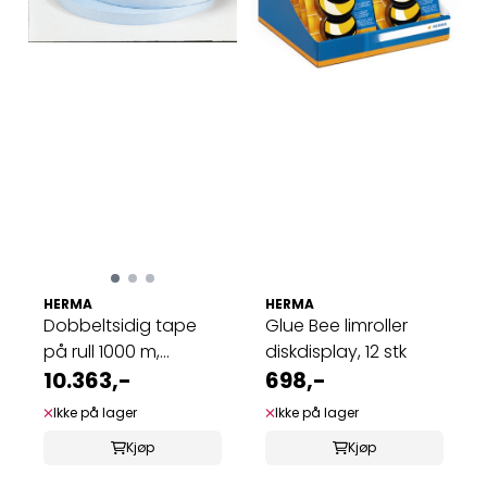
HERMA
HERMA
Dobbeltsidig tape
Glue Bee limroller
på rull 1000 m,
diskdisplay, 12 stk
bredde 16 mm, ...
10.363,-
698,-
Ikke på lager
Ikke på lager
Kjøp
Kjøp