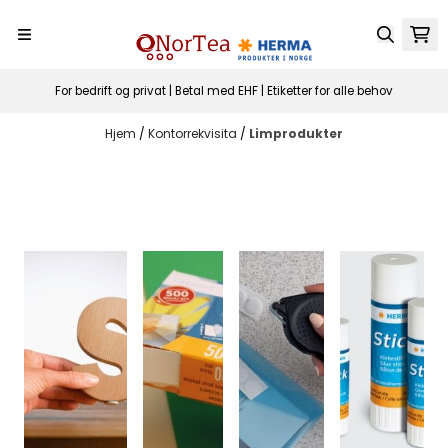
Hopp til innhold
For bedrift og privat | Betal med EHF | Etiketter for alle behov
Hjem
/
Kontorrekvisita
/
Limprodukter