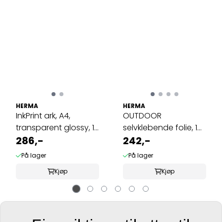
HERMA
HERMA
InkPrint ark, A4,
OUTDOOR
transparent glossy, 10
selvklebende folie, 10
ark, ...
286,-
ark 99.1x42.3 hvit ...
242,-
På lager
På lager
Kjøp
Kjøp