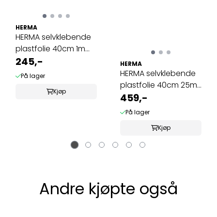
HERMA
HERMA selvklebende
plastfolie 40cm 1m
rutenett ...
245,-
HERMA
HERMA selvklebende
På lager
plastfolie 40cm 25m
Kjøp
rutenett ...
459,-
På lager
Kjøp
Andre kjøpte også