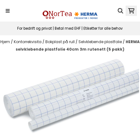
Hopp til innhold
For bedrift og privat | Betal med EHF | Etiketter for alle behov
Hjem
/
Kontorrekvisita
/
Bokplast på rull
/
Selvklebende plastfolie
/
HERMA
selvklebende plastfolie 40cm 3m rutenett (5 pakk)