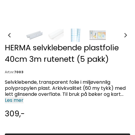
HERMA selvklebende plastfolie
40cm 3m rutenett (5 pakk)
Art.nr:
7003
Selvklebende, transparent folie i miljøvennlig
polypropylen plast. Arkivkvalitet (60 my tykk) med
lett glinsende overflate. Til bruk på bøker og kart
eller dekke av overflater som f.eks. reoler. Beskytter
Les mer
og forlenger bøkenes og kartenes levetid. Med
309,-
rutenett på baksiden av kontaktpapiret for å klippe
rette linjer.