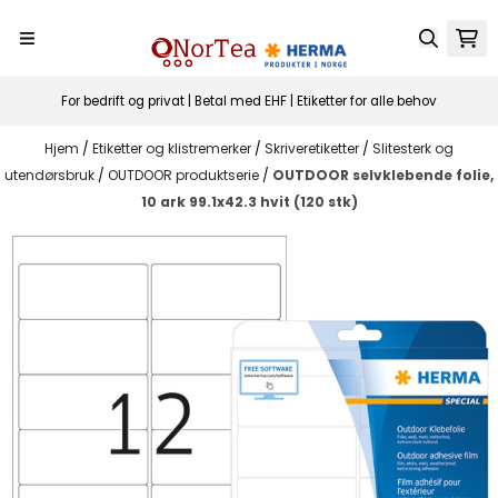
Hopp til innhold
For bedrift og privat | Betal med EHF | Etiketter for alle behov
Hjem
/
Etiketter og klistremerker
/
Skriveretiketter
/
Slitesterk og
utendørsbruk
/
OUTDOOR produktserie
/
OUTDOOR selvklebende folie,
10 ark 99.1x42.3 hvit (120 stk)