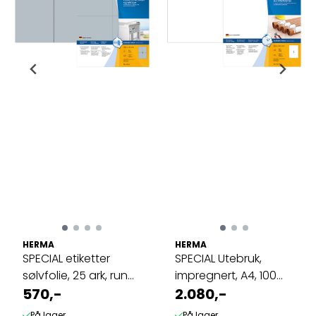
HERMA
HERMA
SPECIAL etiketter
SPECIAL Utebruk,
sølvfolie, 25 ark, rund
impregnert, A4, 100
105x148 ...
570,-
ark 210x297 ...
2.080,-
På lager
På lager