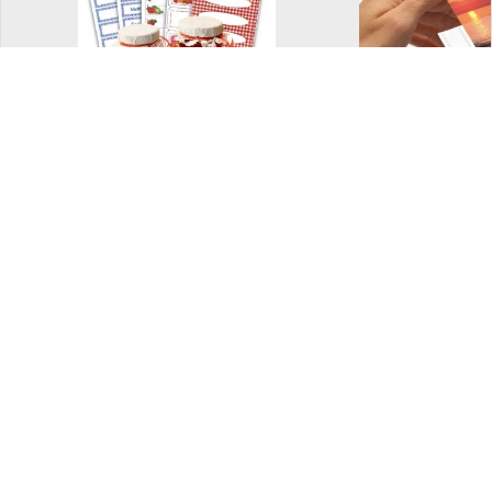
Dekorative etiketter
Fotolomm
og merkelapper
Bokbind på rull
Ferdig brett
bokbind