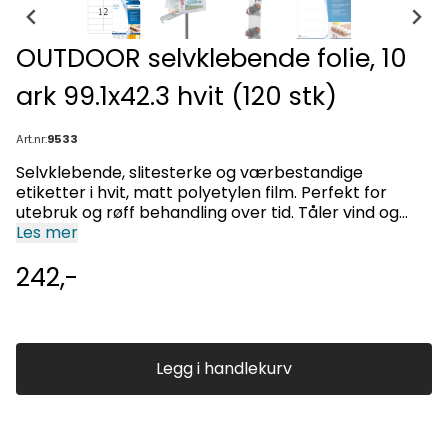
OUTDOOR selvklebende folie, 10
ark 99.1x42.3 hvit (120 stk)
Art.nr:
9533
Selvklebende, slitesterke og værbestandige
etiketter i hvit, matt polyetylen film. Perfekt for
utebruk og røff behandling over tid. Tåler vind og
vær! Ideelt for utendørs bruk: bil, båt,
Les mer
vindusplakater, opplysnings- og varseletikett,
242,-
identifikasjon av lagervare/gjenstander i havne-
eller produksjonsanlegg. Ekstrem sterk klebekraft
også på kritiske overflater. Værbestandig, tøylig,
lang levetid, smuss- og oljeavvisende, UV lys stabil,
kan vaskes av med vann, tåler temperaturer
Legg i handlekurv
mellom -40°C og +150°C, sjøvannsbestandig. Egnet
for laserskrivere, kopieringsmaskiner,
fargelaserskrivere og fargekopieringsmaskiner (ikke
blekkskriver).