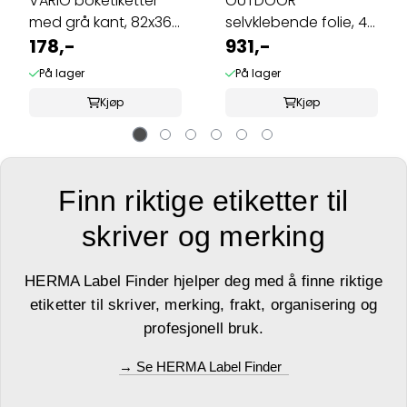
VARIO boketiketter
OUTDOOR
med grå kant, 82x36
selvklebende folie, 40
mm, 6 ark ...
178,-
ark 99.1x42.3 hvit ...
931,-
På lager
På lager
Kjøp
Kjøp
Finn riktige etiketter til
skriver og merking
HERMA Label Finder hjelper deg med å finne riktige
etiketter til skriver, merking, frakt, organisering og
profesjonell bruk.
→ Se HERMA Label Finder