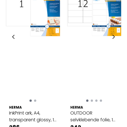
HERMA
HERMA
InkPrint ark, A4,
OUTDOOR
transparent glossy, 10
selvklebende folie, 10
ark, ...
ark 99.1x42.3 hvit ...