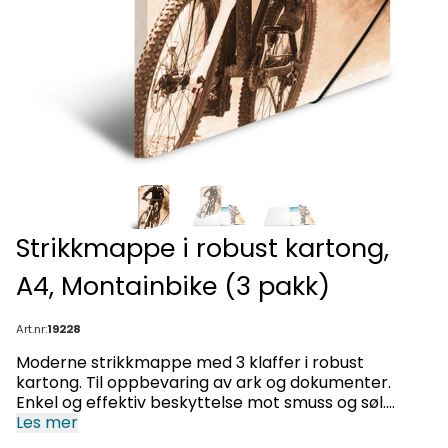
Strikkmappe i robust kartong,
A4, Montainbike (3 pakk)
Art.nr:
19228
Moderne strikkmappe med 3 klaffer i robust
kartong. Til oppbevaring av ark og dokumenter.
Enkel og effektiv beskyttelse mot smuss og søl.
Material: polypropylen.
Les mer