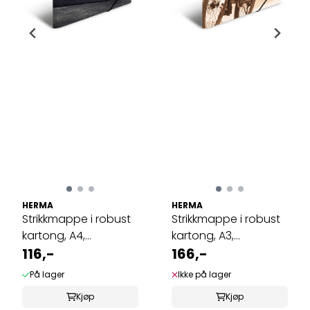
HERMA
HERMA
Strikkmappe i robust
Strikkmappe i robust
kartong, A4,
kartong, A3,
Skateboard (3 ...
116,-
Montainbike (3 ...
166,-
På lager
Ikke på lager
Kjøp
Kjøp