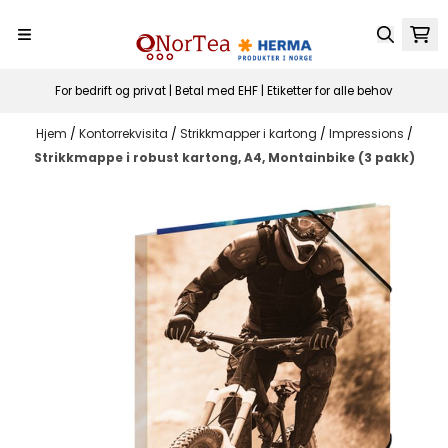
Hopp til innhold
For bedrift og privat | Betal med EHF | Etiketter for alle behov
Hjem
/
Kontorrekvisita
/
Strikkmapper i kartong
/
Impressions
/
Strikkmappe i robust kartong, A4, Montainbike (3 pakk)