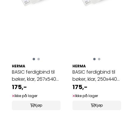
HERMA
HERMA
BASIC ferdigbind til
BASIC ferdigbind til
bøker, klar, 267x540
bøker, klar, 250x440
mm (10 ...
175,-
mm (10 ...
175,-
Ikke på lager
Ikke på lager
Kjøp
Kjøp