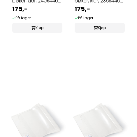
bøker, klar, 240x440
bøker, klar, 235x440
mm (10 ...
175,-
mm (10 ...
175,-
På lager
På lager
Kjøp
Kjøp