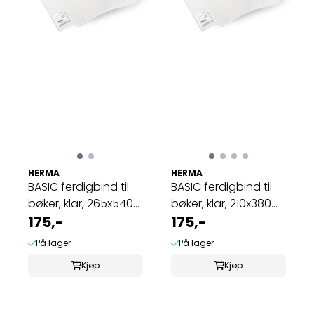
HERMA
HERMA
BASIC ferdigbind til
BASIC ferdigbind til
bøker, klar, 265x540
bøker, klar, 210x380
mm (10 ...
175,-
mm (10 ...
175,-
På lager
På lager
Kjøp
Kjøp