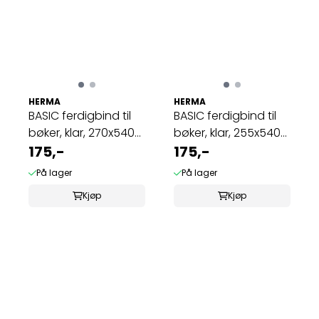
HERMA
HERMA
BASIC ferdigbind til
BASIC ferdigbind til
bøker, klar, 270x540
bøker, klar, 255x540
mm (10 ...
175,-
mm (10 ...
175,-
På lager
På lager
Kjøp
Kjøp