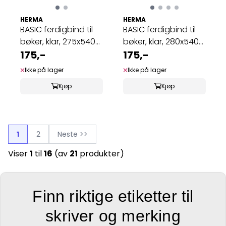
HERMA
HERMA
BASIC ferdigbind til
BASIC ferdigbind til
bøker, klar, 275x540
bøker, klar, 280x540
mm (10 ...
175,-
mm (10 ...
175,-
Ikke på lager
Ikke på lager
Kjøp
Kjøp
1
2
Neste >>
Viser
1
til
16
(av
21
produkter)
Finn riktige etiketter til
skriver og merking