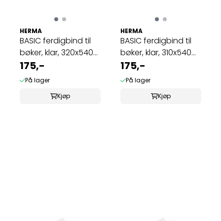
HERMA
HERMA
BASIC ferdigbind til
BASIC ferdigbind til
bøker, klar, 320x540
bøker, klar, 310x540
mm (10 ...
175,-
mm (10 ...
175,-
På lager
På lager
Kjøp
Kjøp