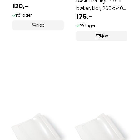
BASIC ferdigbind til
x 431 mm (10 ...
120,-
bøker, klar, 260x540
mm (10 ...
175,-
På lager
Kjøp
På lager
Kjøp