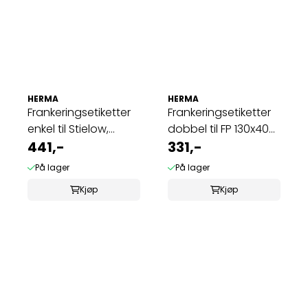
HERMA
HERMA
Frankeringsetiketter
Frankeringsetiketter
enkel til Stielow,
dobbel til FP 130x40
157x40 ...
441,-
(500 ...
331,-
På lager
På lager
Kjøp
Kjøp