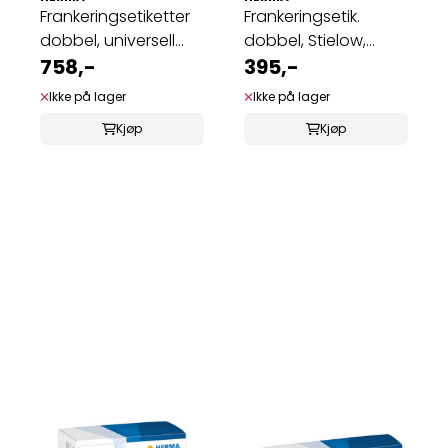
Frankeringsetiketter
Frankeringsetik.
dobbel, universell
dobbel, Stielow,
163x45 ...
758,-
Neopost, 140x50 ...
395,-
Ikke på lager
Ikke på lager
Kjøp
Kjøp