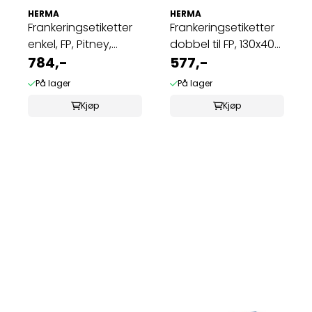
HERMA
HERMA
Frankeringsetiketter
Frankeringsetiketter
enkel, FP, Pitney,
dobbel til FP, 130x40
Hasler ...
784,-
(1000 ...
577,-
På lager
På lager
Kjøp
Kjøp