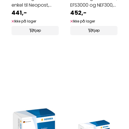
enkel til Neopost,
EFS3000 og NEF300,
163x44 ...
441,-
165x41 ...
452,-
Ikke på lager
Ikke på lager
Kjøp
Kjøp