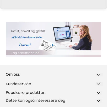
Om oss
Nortea
Kundeservice
3. Strøm terrasse 17
Populære produkter
Siste nytt og tips
Bokbind på rull
3046 DRAMMEN
Dette kan også interessere deg
Om Nortea
Fotolommer
Se produktkataloger (EN)