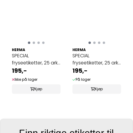
HERMA
HERMA
SPECIAL
SPECIAL
fryseetiketter, 25 ark
fryseetiketter, 25 ark
66x33.8 (600 stk)
195,-
38.1x21.2 (1625 ...
195,-
Ikke på lager
På lager
Kjøp
Kjøp
Finn riktige etiketter til