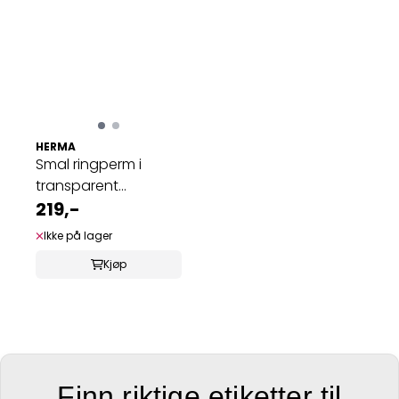
HERMA
Smal ringperm i
transparent
plastmateriale A4, ...
219,-
Ikke på lager
Kjøp
Finn riktige etiketter til