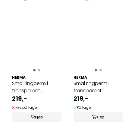
HERMA
HERMA
Smal ringperm i
Smal ringperm i
transparent
transparent
plastmateriale A4, ...
219,-
plastmateriale A4, ...
219,-
Ikke på lager
På lager
Kjøp
Kjøp