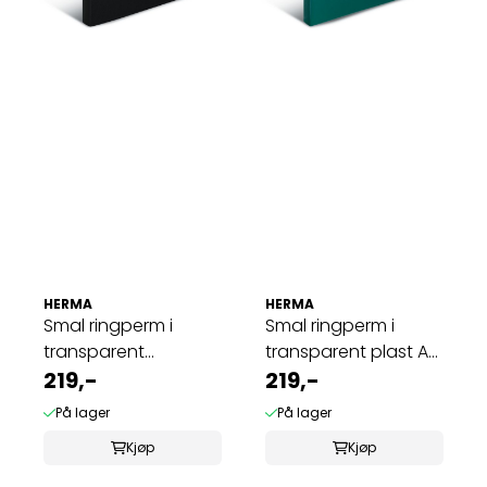
HERMA
HERMA
Smal ringperm i
Smal ringperm i
transparent
transparent plast A4,
plastmateriale A4, ...
219,-
mørkegrønn ...
219,-
På lager
På lager
Kjøp
Kjøp