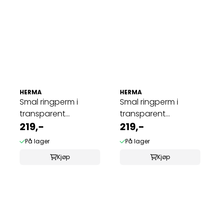
HERMA
HERMA
Smal ringperm i
Smal ringperm i
transparent
transparent
plastmateriale A4, ...
219,-
plastmateriale A4, ...
219,-
På lager
På lager
Kjøp
Kjøp