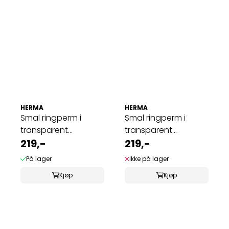
HERMA
HERMA
Smal ringperm i
Smal ringperm i
transparent
transparent
plastmateriale A4, ...
219,-
plastmateriale A4, ...
219,-
På lager
Ikke på lager
Kjøp
Kjøp