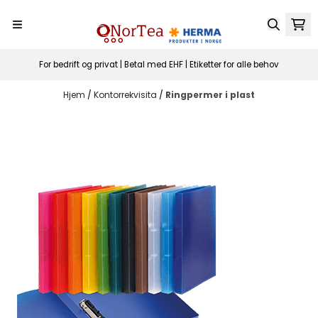
Hopp til innhold
For bedrift og privat | Betal med EHF | Etiketter for alle behov
Hjem
/
Kontorrekvisita
/
Ringpermer i plast