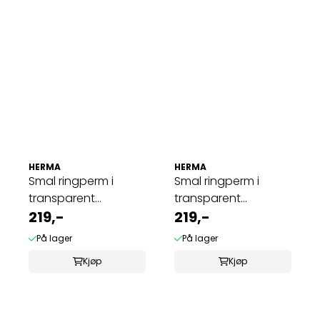
HERMA
HERMA
Smal ringperm i
Smal ringperm i
transparent
transparent
plastmateriale A4, ...
219,-
plastmateriale A4, ...
219,-
På lager
På lager
Kjøp
Kjøp