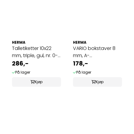
HERMA
HERMA
Talletiketter 10x22
VARIO bokstaver 8
mm, triple, gul, nr. 0-
mm, A-
999 ...
286,-
Z,gull/transparent, 2
178,-
...
På lager
På lager
Kjøp
Kjøp