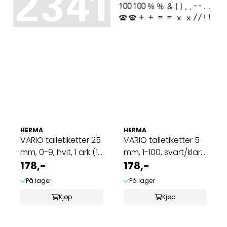
HERMA
HERMA
VARIO talletiketter 25
VARIO talletiketter 5
mm, 0-9, hvit, 1 ark (10
mm, 1-100, svart/klar
...
178,-
2 ark ...
178,-
På lager
På lager
Kjøp
Kjøp