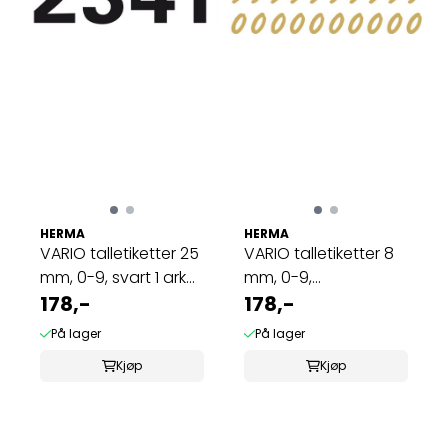
HERMA
HERMA
VARIO talletiketter 25
VARIO talletiketter 8
mm, 0-9, svart 1 ark
mm, 0-9,
(10 ...
178,-
gull/transparent, ...
178,-
På lager
På lager
Kjøp
Kjøp