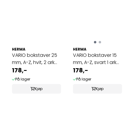
HERMA
HERMA
VARIO bokstaver 25
VARIO bokstaver 15
mm, A-Z, hvit, 2 ark
mm, A-Z, svart 1 ark
(10 pakk)
178,-
(10 pakk)
178,-
På lager
På lager
Kjøp
Kjøp