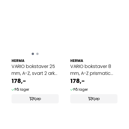
HERMA
HERMA
VARIO bokstaver 25
VARIO bokstaver 8
mm, A-Z, svart 2 ark
mm, A-Z prismatic
(10 pakk)
178,-
folie 1 ark ...
178,-
På lager
På lager
Kjøp
Kjøp