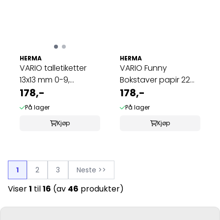
HERMA
HERMA
VARIO talletiketter
VARIO Funny
13x13 mm 0-9,
Bokstaver papir 22
svart/gull, 2 ...
178,-
mm, A-Z, 2 ark (10 ...
178,-
På lager
På lager
Kjøp
Kjøp
1
2
3
Neste >>
Viser
1
til
16
(av
46
produkter)