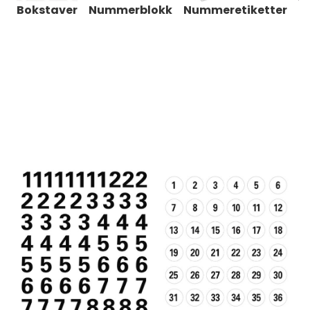
Bokstaver
Nummerblokk
Nummeretiketter
Ta