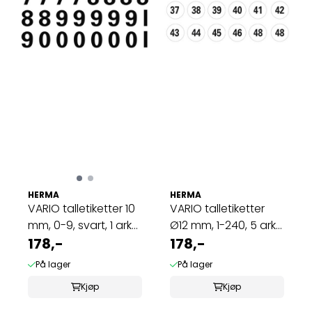
HERMA
HERMA
VARIO talletiketter 10
VARIO talletiketter
mm, 0-9, svart, 1 ark
Ø12 mm, 1-240, 5 ark
(10 ...
178,-
(10 ...
178,-
På lager
På lager
Kjøp
Kjøp