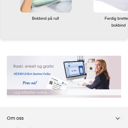
Bokbind på rull
Ferdig brett
bokbind
Om oss
Nortea