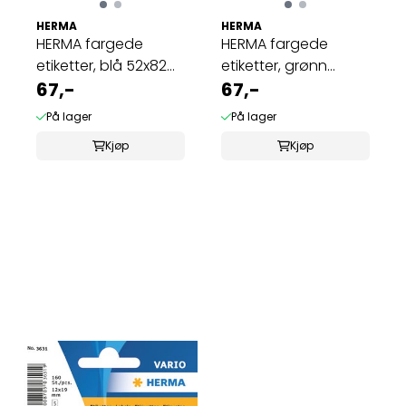
HERMA
HERMA
HERMA fargede
HERMA fargede
etiketter, blå 52x82
etiketter, grønn
mm (128 stk)
67,-
52x82 mm (128 stk)
67,-
På lager
På lager
Kjøp
Kjøp