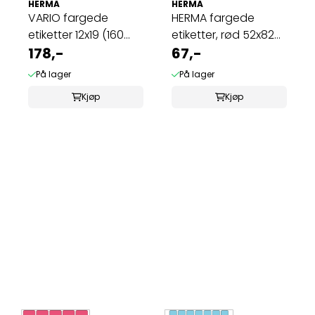
HERMA
HERMA
VARIO fargede
HERMA fargede
etiketter 12x19 (160
etiketter, rød 52x82
stk) 10 pakk
178,-
mm (128 stk)
67,-
På lager
På lager
Kjøp
Kjøp