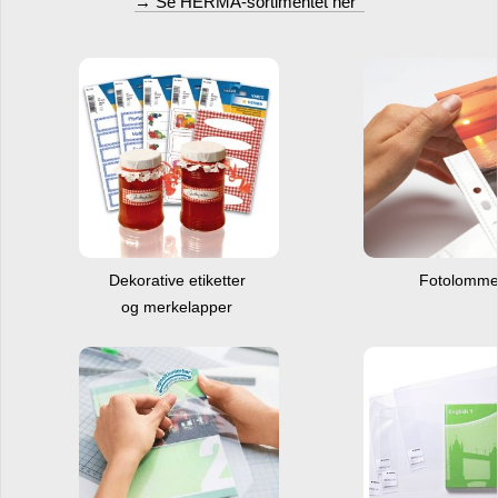
→ Se HERMA-sortimentet her
Dekorative etiketter
Fotolomm
og merkelapper