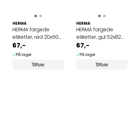
HERMA
HERMA
HERMA fargede
HERMA fargede
etiketter, rød 20x50
etiketter, gul 52x82
mm (480 stk)
67,-
mm (128 stk)
67,-
På lager
På lager
Kjøp
Kjøp