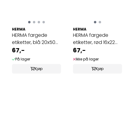
HERMA
HERMA
HERMA fargede
HERMA fargede
etiketter, blå 20x50
etiketter, rød 16x22
mm (480 stk)
67,-
mm (1344 stk)
67,-
På lager
Ikke på lager
Kjøp
Kjøp