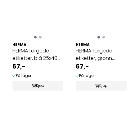
HERMA
HERMA
HERMA fargede
HERMA fargede
etiketter, blå 25x40
etiketter, grønn
mm (512 stk)
67,-
20x50 mm (480 stk)
67,-
På lager
På lager
Kjøp
Kjøp