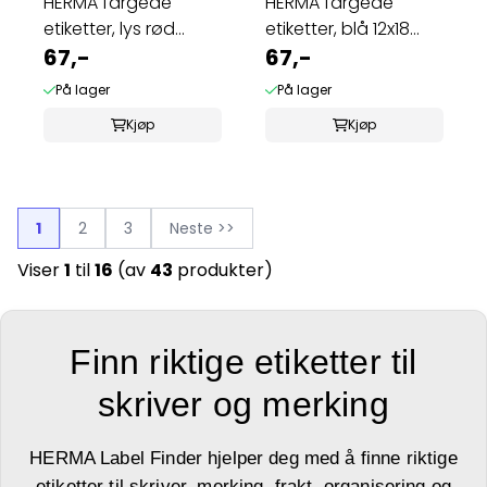
HERMA fargede
HERMA fargede
etiketter, lys rød
etiketter, blå 12x18
20x50 mm (360 ...
67,-
mm (1792 stk)
67,-
På lager
På lager
Kjøp
Kjøp
1
2
3
Neste >>
Viser
1
til
16
(av
43
produkter)
Finn riktige etiketter til
skriver og merking
HERMA Label Finder hjelper deg med å finne riktige
etiketter til skriver, merking, frakt, organisering og