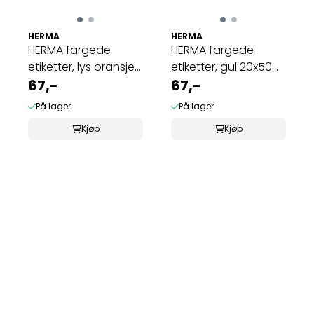
HERMA
HERMA
HERMA fargede
HERMA fargede
etiketter, lys oransje
etiketter, gul 20x50
20x50 mm ...
67,-
mm (480 stk)
67,-
På lager
På lager
Kjøp
Kjøp