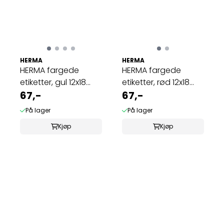
HERMA
HERMA
HERMA fargede
HERMA fargede
etiketter, gul 12x18
etiketter, rød 12x18
mm (1792 stk)
67,-
mm (1792 stk)
67,-
På lager
På lager
Kjøp
Kjøp