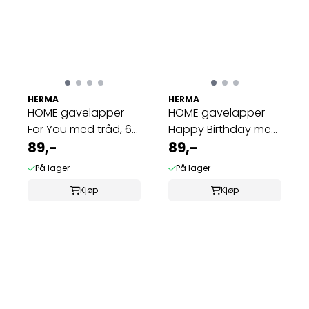
HERMA
HERMA
HOME gavelapper
HOME gavelapper
For You med tråd, 6
Happy Birthday med
stk (5 pakk)
89,-
tråd, 6 stk (5 ...
89,-
På lager
På lager
Kjøp
Kjøp