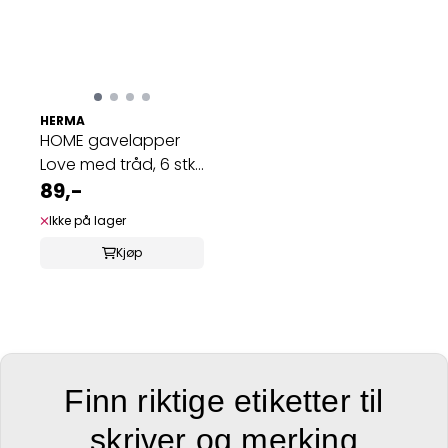
HERMA
HOME gavelapper
Love med tråd, 6 stk
(5 pakk)
89,-
Ikke på lager
Kjøp
Finn riktige etiketter til
skriver og merking