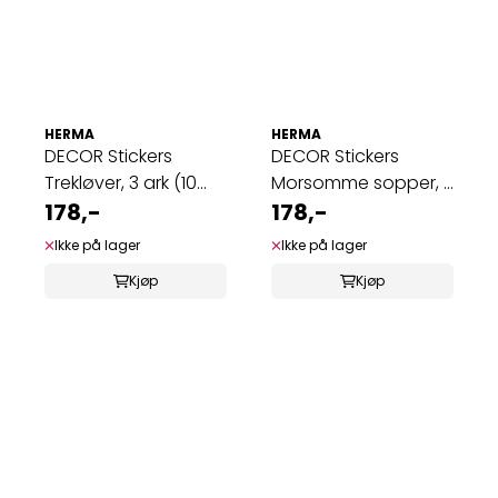
HERMA
HERMA
DECOR Stickers
DECOR Stickers
Trekløver, 3 ark (10
Morsomme sopper, 3
pakk)
178,-
ark (10 pakk)
178,-
Ikke på lager
Ikke på lager
Kjøp
Kjøp