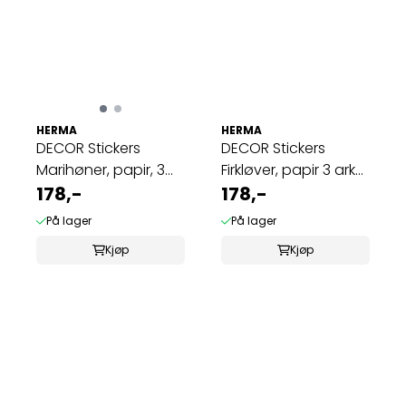
HERMA
HERMA
DECOR Stickers
DECOR Stickers
Marihøner, papir, 3
Firkløver, papir 3 ark
ark (10 pakk)
178,-
(10 pakk)
178,-
På lager
På lager
Kjøp
Kjøp