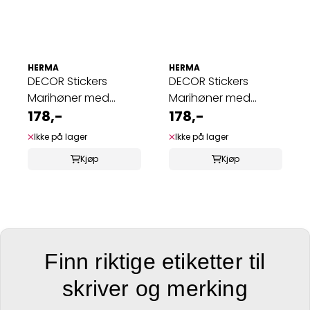
HERMA
HERMA
DECOR Stickers
DECOR Stickers
Marihøner med
Marihøner med
sølvpreg, 2 ark (10 ...
178,-
blomster, 3 ark (10 ...
178,-
Ikke på lager
Ikke på lager
Kjøp
Kjøp
Finn riktige etiketter til
skriver og merking