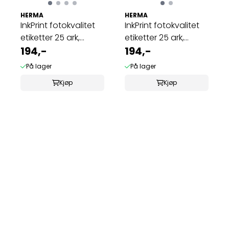
HERMA
HERMA
InkPrint fotokvalitet
InkPrint fotokvalitet
etiketter 25 ark,
etiketter 25 ark,
45.7x21.2 ...
194,-
88.9x46.6 ...
194,-
På lager
På lager
Kjøp
Kjøp