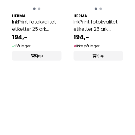
HERMA
HERMA
InkPrint fotokvalitet
InkPrint fotokvalitet
etiketter 25 ark
etiketter 25 ark,
66x33.8 ...
194,-
63.5x25.4 ...
194,-
På lager
Ikke på lager
Kjøp
Kjøp