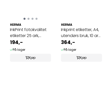
HERMA
HERMA
InkPrint fotokvalitet
Inkprint etiketter, A4,
etiketter 25 ark,
utendørs bruk, 10 ark,
30.5x16.9 ...
194,-
...
364,-
På lager
På lager
Kjøp
Kjøp