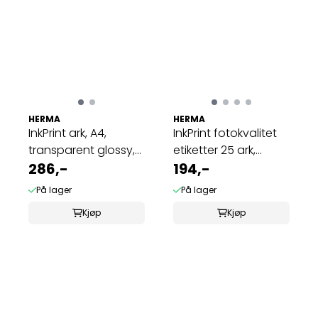
HERMA
HERMA
InkPrint ark, A4,
InkPrint fotokvalitet
transparent glossy,
etiketter 25 ark,
10 ark, ...
286,-
25.4x8.5 ...
194,-
På lager
På lager
Kjøp
Kjøp