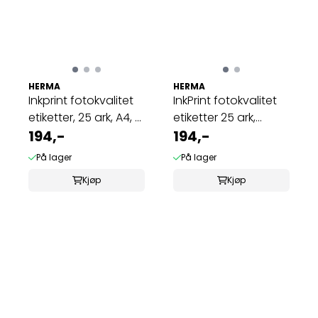
HERMA
HERMA
Inkprint fotokvalitet
InkPrint fotokvalitet
etiketter, 25 ark, A4, ...
etiketter 25 ark,
194,-
83.8x50.8 ...
194,-
På lager
På lager
Kjøp
Kjøp