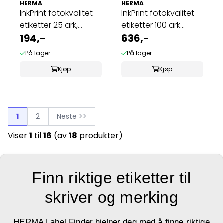
HERMA
HERMA
InkPrint fotokvalitet
InkPrint fotokvalitet
etiketter 25 ark,
etiketter 100 ark
25.4x25.4 ...
194,-
96.5x42.3 ...
636,-
På lager
På lager
Kjøp
Kjøp
1
2
Neste >>
Viser
1
til
16
(av
18
produkter)
Finn riktige etiketter til
skriver og merking
HERMA Label Finder hjelper deg med å finne riktige