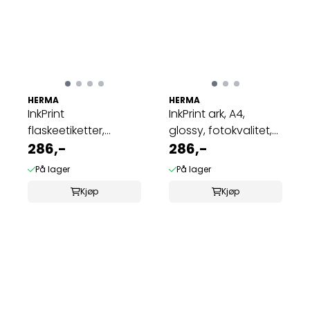
HERMA
HERMA
InkPrint
InkPrint ark, A4,
flaskeetiketter,
glossy, fotokvalitet,
glossy, 10 ark, 90x120
286,-
10 ark, ...
286,-
...
På lager
På lager
Kjøp
Kjøp