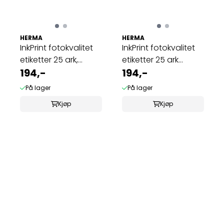
HERMA
HERMA
InkPrint fotokvalitet
InkPrint fotokvalitet
etiketter 25 ark,
etiketter 25 ark
63.5x38.1 ...
194,-
96.5x42.3 ...
194,-
På lager
På lager
Kjøp
Kjøp