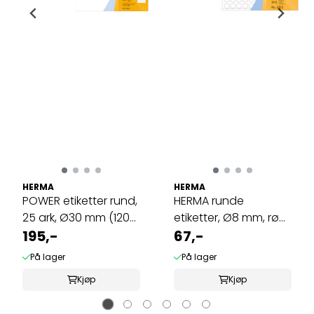
HERMA
HERMA
POWER etiketter rund,
HERMA runde
25 ark, Ø30 mm (1200
etiketter, Ø8 mm, rød
stk)
195,-
(5632 stk)
67,-
På lager
På lager
Kjøp
Kjøp