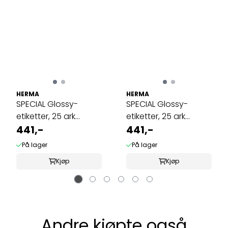
HERMA
HERMA
SPECIAL Glossy-
SPECIAL Glossy-
etiketter, 25 ark
etiketter, 25 ark
199.6x143.5 (50 ...
441,-
88.9x46.6 (300 ...
441,-
På lager
På lager
Kjøp
Kjøp
Andre kjøpte også