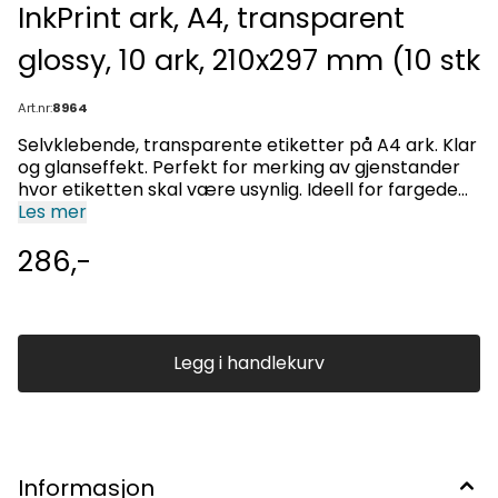
InkPrint ark, A4, transparent
glossy, 10 ark, 210x297 mm (10 stk
Art.nr:
8964
Selvklebende, transparente etiketter på A4 ark. Klar
og glanseffekt. Perfekt for merking av gjenstander
hvor etiketten skal være usynlig. Ideell for fargede
underlag, glass, porselen, dekorative kort. Elegant
Les mer
adressering og merking av brever og pakker. No-
286,-
label effekt: Tekst og bilder ser ut som printet
direkte på underlaget. All-round kantbeskyttelse.
Perfekt jevn papiroverflate. Ingen papirstopp ved
høy-hastighet papirmating. Ideell for blekkskriver.
Legg i handlekurv
Informasjon