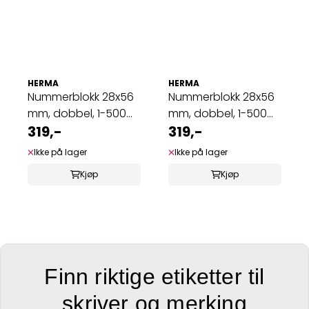
HERMA
HERMA
Nummerblokk 28x56
Nummerblokk 28x56
mm, dobbel, 1-500
mm, dobbel, 1-500
rød 100 ark, ...
319,-
grønn 100 ...
319,-
Ikke på lager
Ikke på lager
Kjøp
Kjøp
Finn riktige etiketter til
skriver og merking