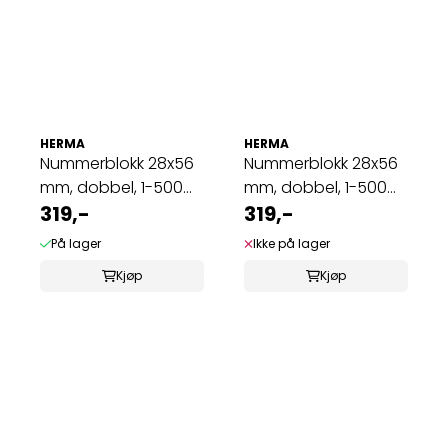
HERMA
HERMA
Nummerblokk 28x56
Nummerblokk 28x56
mm, dobbel, 1-500
mm, dobbel, 1-500
blå, 100 ark, ...
319,-
gul 100 ark, ...
319,-
På lager
Ikke på lager
Kjøp
Kjøp