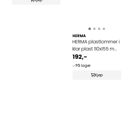
HERMA
HERMA plastlommer i
klar plast 110x155 mm,
A6 (25 ...
192,-
På lager
Kjøp