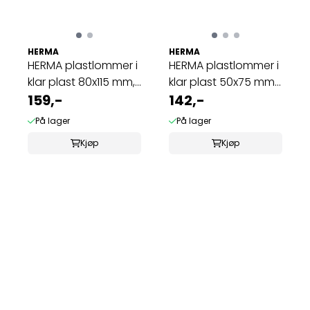
HERMA
HERMA
HERMA plastlommer i
HERMA plastlommer i
klar plast 80x115 mm,
klar plast 50x75 mm,
A7 (25 ...
159,-
A8 (25 ...
142,-
På lager
På lager
Kjøp
Kjøp