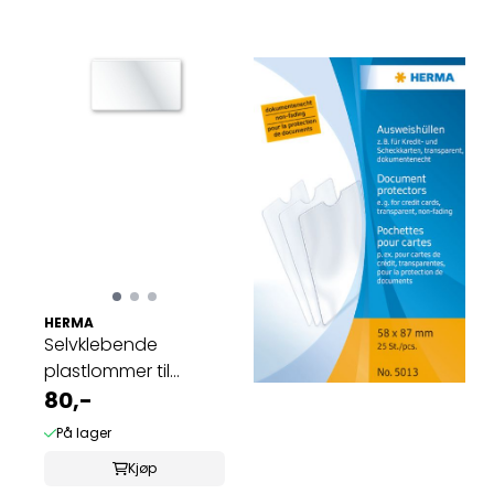
HERMA
Selvklebende
plastlommer til
visittkort, 95 x 60 ...
80,-
På lager
Kjøp