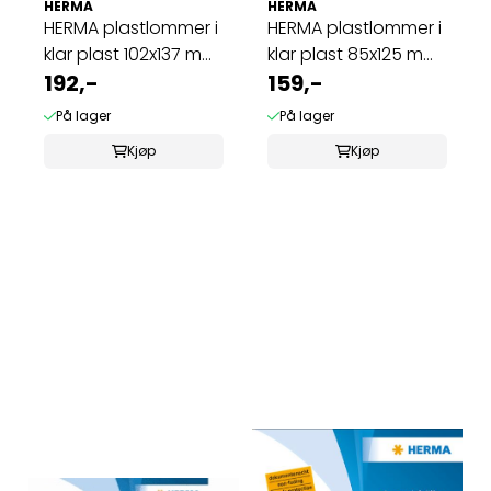
HERMA
HERMA
HERMA plastlommer i
HERMA plastlommer i
klar plast 102x137 mm,
klar plast 85x125 mm
...
192,-
(25 stk)
159,-
På lager
På lager
Kjøp
Kjøp