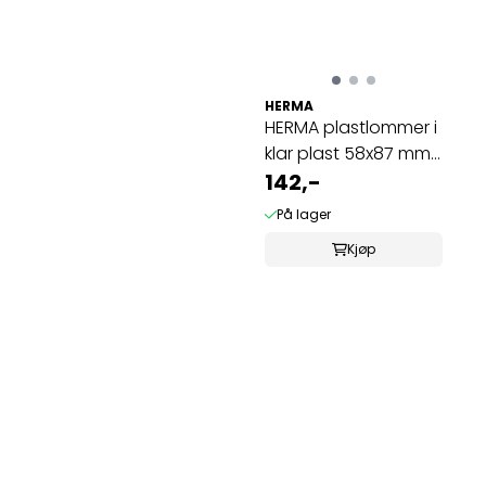
HERMA
HERMA plastlommer i
klar plast 58x87 mm,
bankkort ...
142,-
På lager
Kjøp