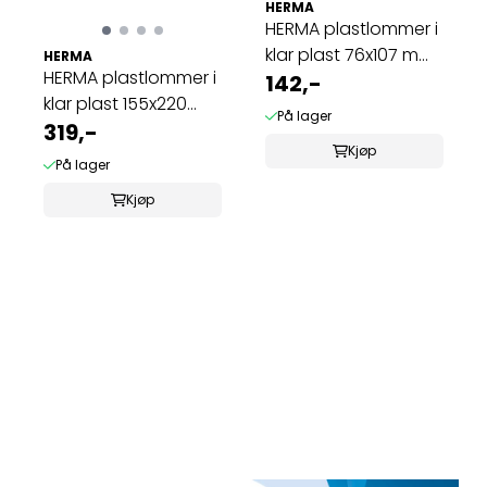
HERMA
HERMA plastlommer i
klar plast 76x107 mm
HERMA
HERMA plastlommer i
(25 stk)
142,-
klar plast 155x220
På lager
mm, A5 (25 ...
319,-
Kjøp
På lager
Kjøp