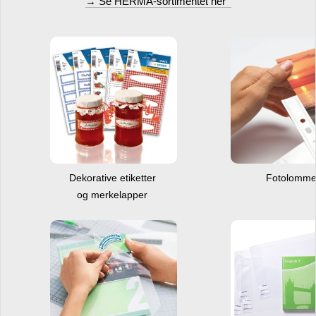
→ Se HERMA-sortimentet her
Dekorative etiketter
Fotolomm
og merkelapper