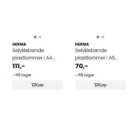
HERMA
HERMA
Selvklebende
Selvklebende
plastlommer i A4
plastlommer i A5
format, 210 x 297 ...
111,-
format, 148 x 210 ...
70,-
På lager
På lager
Kjøp
Kjøp