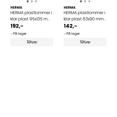
HERMA
HERMA
HERMA plastlommer i
HERMA plastlommer i
klar plast 95x135 mm
klar plast 63x90 mm
(25 stk)
192,-
(25 stk)
142,-
På lager
På lager
Kjøp
Kjøp