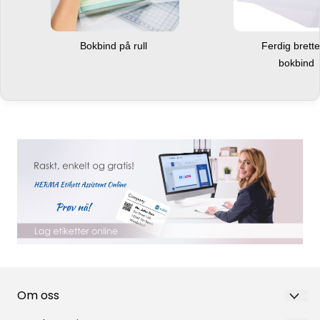
Bokbind på rull
Ferdig brett
bokbind
Om oss
Nortea