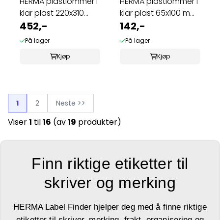
HERMA plastlommer i
HERMA plastlommer i
klar plast 220x310
klar plast 65x100 mm
mm, A4 (25 ...
452,-
(25 stk)
142,-
På lager
På lager
Kjøp
Kjøp
1
2
Neste >>
Viser
1
til
16
(av
19
produkter)
Finn riktige etiketter til
skriver og merking
HERMA Label Finder hjelper deg med å finne riktige
etiketter til skriver, merking, frakt, organisering og