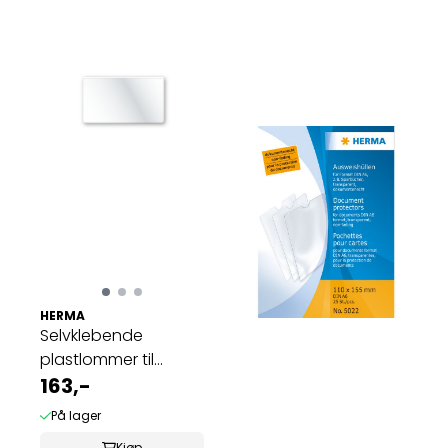
HERMA
Selvklebende
plastlommer til
visittkort, 95 x 60 ...
163,-
På lager
Kjøp