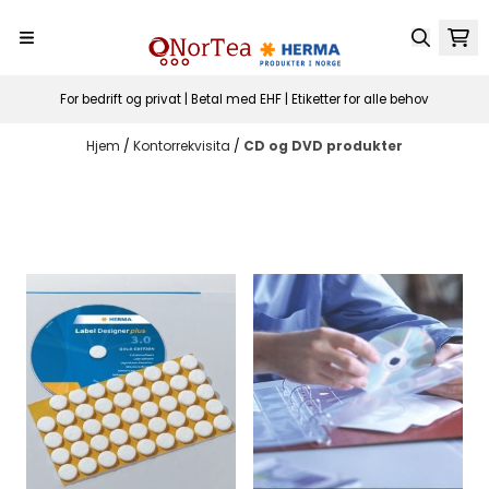
Hopp til innhold
For bedrift og privat | Betal med EHF | Etiketter for alle behov
Hjem
/
Kontorrekvisita
/
CD og DVD produkter