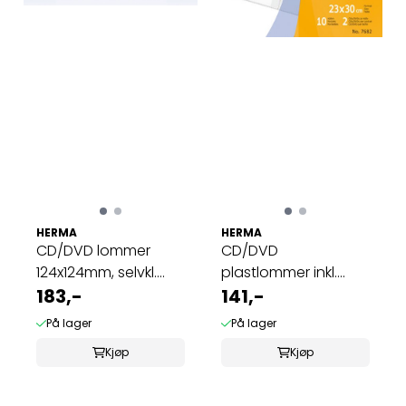
HERMA
HERMA
CD/DVD lommer
CD/DVD
124x124mm, selvkl.
plastlommer inkl.
bakside, hvit ...
183,-
papir, 2 stk per
141,-
lomme, ...
På lager
På lager
Kjøp
Kjøp