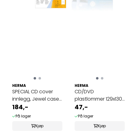
HERMA
HERMA
SPECIAL CD cover
CD/DVD
innlegg, Jewel case,
plastlommer 129x130
25 ark ...
184,-
mm, bakside ...
47,-
På lager
På lager
Kjøp
Kjøp