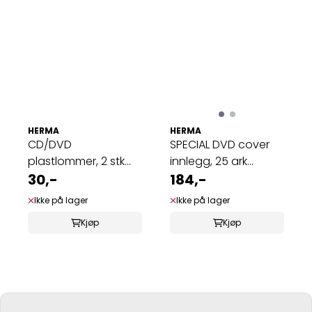
HERMA
HERMA
CD/DVD
SPECIAL DVD cover
plastlommer, 2 stk
innlegg, 25 ark
per lomme, 145x135
30,-
273x183 (25 ...
184,-
mm, ...
Ikke på lager
Ikke på lager
Kjøp
Kjøp