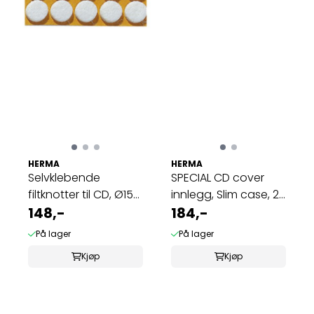
HERMA
HERMA
Selvklebende
SPECIAL CD cover
filtknotter til CD, Ø15
innlegg, Slim case, 25
mm, 90 stk
148,-
ark ...
184,-
På lager
På lager
Kjøp
Kjøp