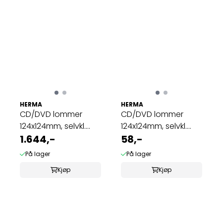
HERMA
HERMA
CD/DVD lommer
CD/DVD lommer
124x124mm, selvkl.
124x124mm, selvkl.
bakside, hvit ...
1.644,-
bakside, hvit 25 ...
58,-
På lager
På lager
Kjøp
Kjøp