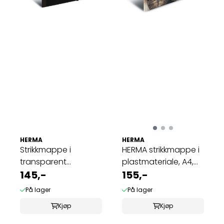
HERMA
HERMA
Strikkmappe i
HERMA strikkmappe i
transparent
plastmateriale, A4,
plastmateriale A4, ...
145,-
Dyr, Katt ...
155,-
På lager
På lager
Kjøp
Kjøp