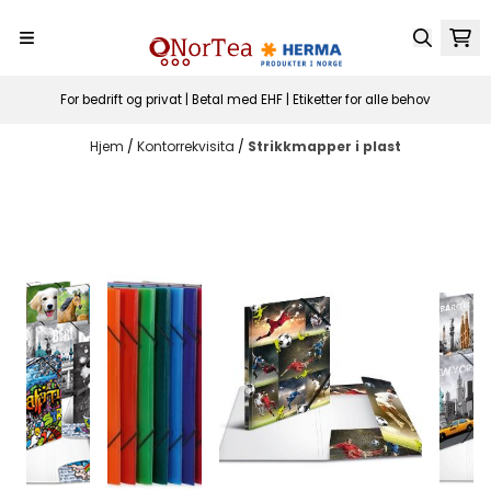
Hopp til innhold
For bedrift og privat | Betal med EHF | Etiketter for alle behov
Hjem
/
Kontorrekvisita
/
Strikkmapper i plast