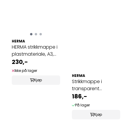
HERMA
HERMA strikkmappe i
plastmateriale, A3,
Comics (3 ...
230,-
Ikke på lager
HERMA
Kjøp
Strikkmappe i
transparent
plastmateriale A3,
186,-
hvit ...
På lager
Kjøp