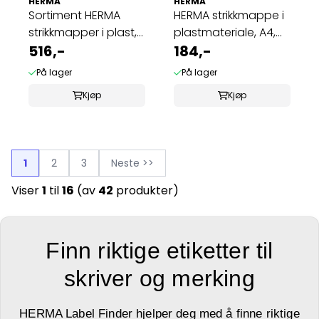
HERMA
HERMA
Sortiment HERMA
HERMA strikkmappe i
strikkmapper i plast,
plastmateriale, A4,
A4, Dyr, 10 ...
516,-
Comics (3 ...
184,-
På lager
På lager
Kjøp
Kjøp
1
2
3
Neste >>
Viser
1
til
16
(av
42
produkter)
Finn riktige etiketter til
skriver og merking
HERMA Label Finder hjelper deg med å finne riktige