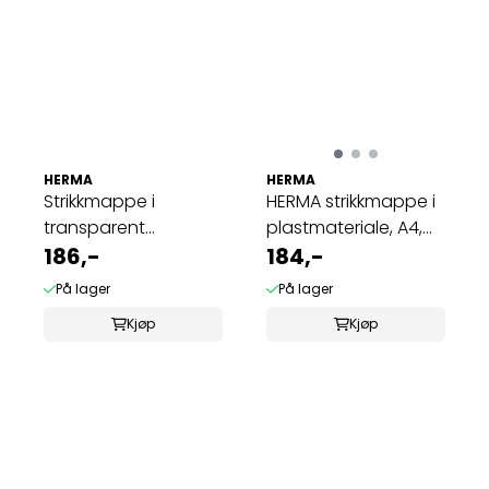
HERMA
HERMA
Strikkmappe i
HERMA strikkmappe i
transparent
plastmateriale, A4,
plastmateriale A3,
186,-
Graffiti ...
184,-
pink ...
På lager
På lager
Kjøp
Kjøp