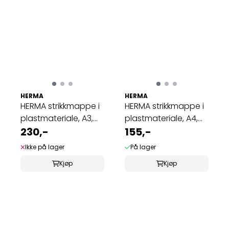
HERMA
HERMA
HERMA strikkmappe i
HERMA strikkmappe i
plastmateriale, A3,
plastmateriale, A4,
Graffiti ...
230,-
Dyr, Hund ...
155,-
Ikke på lager
På lager
Kjøp
Kjøp