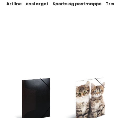
Artline
ensfarget
Sports og postmappe
Trend