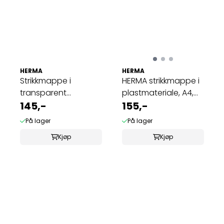
HERMA
HERMA
Strikkmappe i
HERMA strikkmappe i
transparent
plastmateriale, A4,
plastmateriale A4,
145,-
Dyr, ...
155,-
pink ...
På lager
På lager
Kjøp
Kjøp