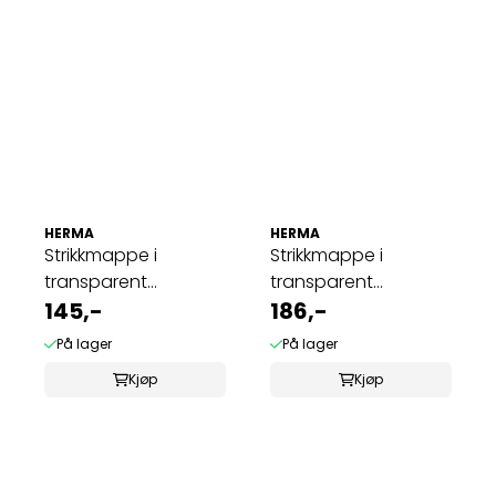
HERMA
HERMA
Strikkmappe i
Strikkmappe i
transparent
transparent
plastmateriale A4, ...
145,-
plastmateriale A3, ...
186,-
På lager
På lager
Kjøp
Kjøp