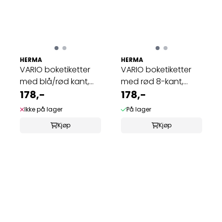
HERMA
HERMA
VARIO boketiketter
VARIO boketiketter
med blå/rød kant,
med rød 8-kant,
82x55 mm, 6 ...
178,-
82x55 mm, 6 ...
178,-
Ikke på lager
På lager
Kjøp
Kjøp