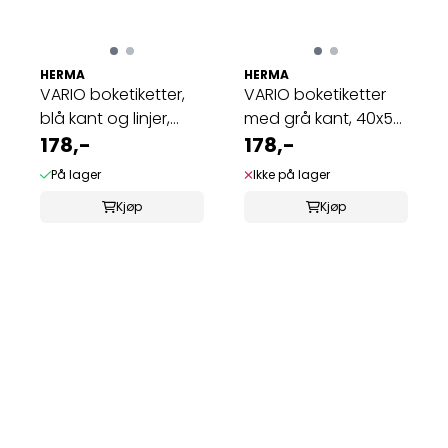
HERMA
HERMA
VARIO boketiketter,
VARIO boketiketter
blå kant og linjer,
med grå kant, 40x55
76x35 mm, ...
178,-
mm, 6 ark ...
178,-
På lager
Ikke på lager
Kjøp
Kjøp