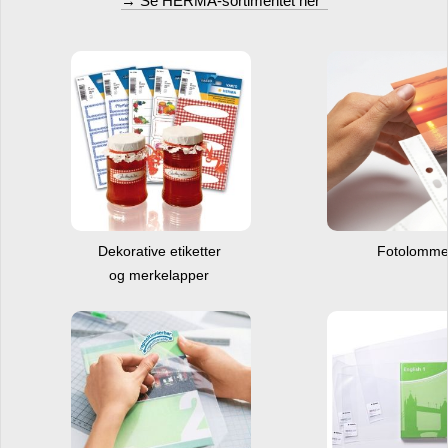
→ Se HERMA-sortimentet her
Dekorative etiketter
Fotolomm
og merkelapper