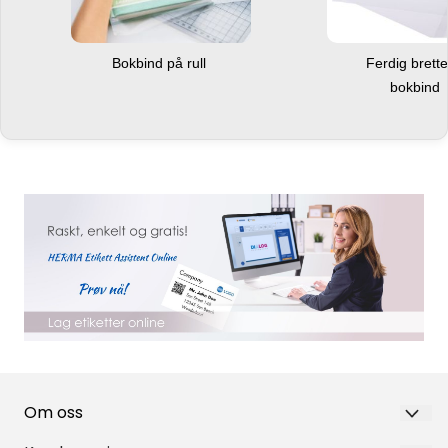
Bokbind på rull
Ferdig brett
bokbind
Om oss
Nortea