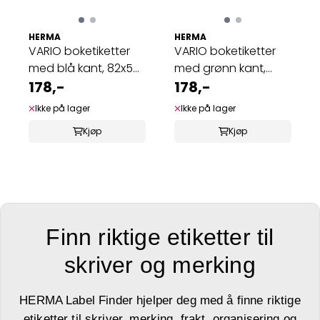
HERMA
HERMA
VARIO boketiketter
VARIO boketiketter
med blå kant, 82x55
med grønn kant,
mm, 6 ark ...
178,-
82x55 mm, 6 ...
178,-
Ikke på lager
Ikke på lager
Kjøp
Kjøp
Finn riktige etiketter til
skriver og merking
HERMA Label Finder hjelper deg med å finne riktige
etiketter til skriver, merking, frakt, organisering og