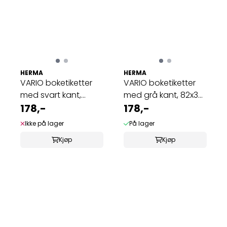
HERMA
HERMA
VARIO boketiketter
VARIO boketiketter
med svart kant,
med grå kant, 82x36
82x55 mm, 6 ...
178,-
mm, 6 ark ...
178,-
Ikke på lager
På lager
Kjøp
Kjøp