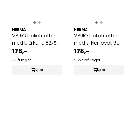
HERMA
HERMA
VARIO boketiketter
VARIO boketiketter
med blå kant, 82x55
med sirkler, oval, 6
mm, 6 ark ...
178,-
ark (10 ...
178,-
På lager
Ikke på lager
Kjøp
Kjøp