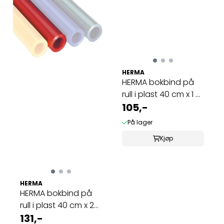
HERMA
HERMA bokbind på
rull i plast 40 cm x 1 m
klar ...
105,-
På lager
Kjøp
HERMA
HERMA bokbind på
rull i plast 40 cm x 2
m rød (10 ...
131,-