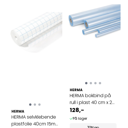
HERMA
HERMA bokbind på
rull i plast 40 cm x 2
m klar ...
128,-
HERMA
HERMA selvklebende
På lager
plastfolie 40cm 15m
Kjøp