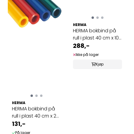
HERMA
HERMA bokbind på
rull i plast 40 cm x 10
m klar ...
288,-
Ikke på lager
Kjøp
HERMA
HERMA bokbind på
rull i plast 40 cm x 2
m gul (10 ...
131,-
På lager