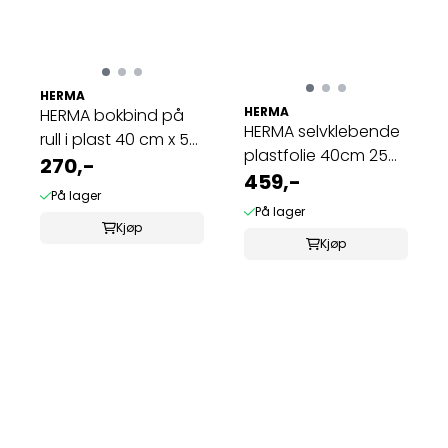
HERMA
HERMA
HERMA bokbind på
HERMA selvklebende
rull i plast 40 cm x 50
plastfolie 40cm 25m
m klar ...
270,-
rutenett ...
459,-
På lager
På lager
Kjøp
Kjøp