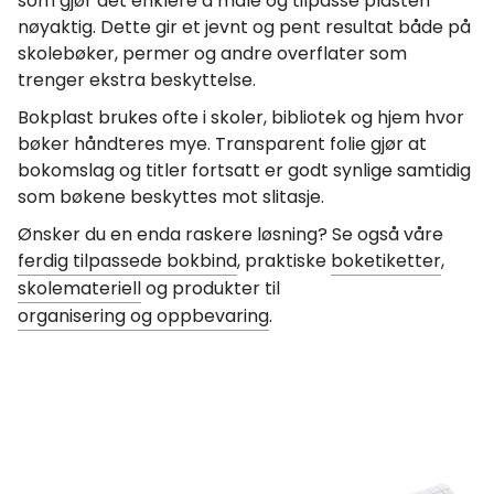
som gjør det enklere å måle og tilpasse plasten
nøyaktig. Dette gir et jevnt og pent resultat både på
skolebøker, permer og andre overflater som
trenger ekstra beskyttelse.
Bokplast brukes ofte i skoler, bibliotek og hjem hvor
bøker håndteres mye. Transparent folie gjør at
bokomslag og titler fortsatt er godt synlige samtidig
som bøkene beskyttes mot slitasje.
Ønsker du en enda raskere løsning? Se også våre
ferdig tilpassede bokbind
, praktiske
boketiketter
,
skolemateriell
og produkter til
organisering og oppbevaring
.