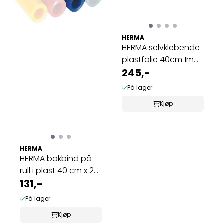
HERMA
HERMA selvklebende
plastfolie 40cm 1m
rutenett ...
245,-
På lager
Kjøp
HERMA
HERMA bokbind på
rull i plast 40 cm x 2
m blå (10 ...
131,-
På lager
Kjøp