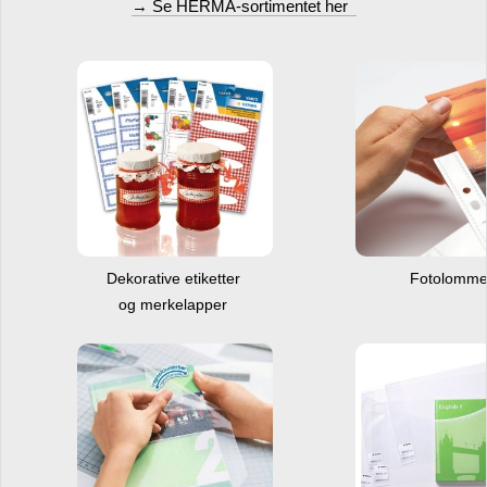
→ Se HERMA-sortimentet her
Dekorative etiketter
Fotolomm
og merkelapper