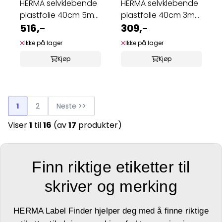
HERMA selvklebende
HERMA selvklebende
plastfolie 40cm 5m
plastfolie 40cm 3m
rutenett (5 ...
516,-
rutenett (5 ...
309,-
Ikke på lager
Ikke på lager
Kjøp
Kjøp
1
2
Neste >>
Viser
1
til
16
(av
17
produkter)
Finn riktige etiketter til
skriver og merking
HERMA Label Finder hjelper deg med å finne riktige