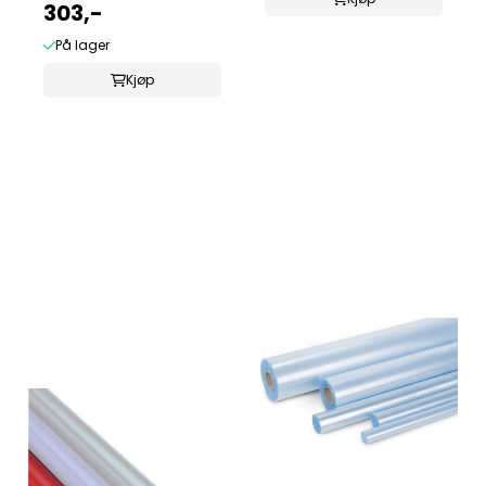
rutenett ...
303,-
På lager
Kjøp