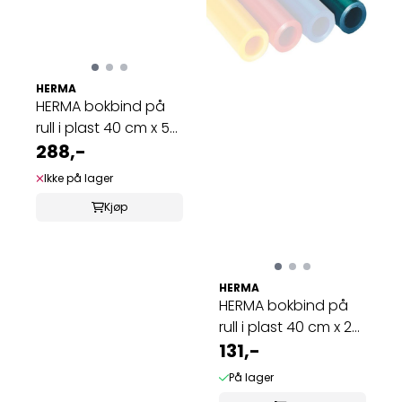
HERMA
HERMA bokbind på
rull i plast 40 cm x 5
m klar ...
288,-
Ikke på lager
Kjøp
HERMA
HERMA bokbind på
rull i plast 40 cm x 2
m grønn ...
131,-
På lager