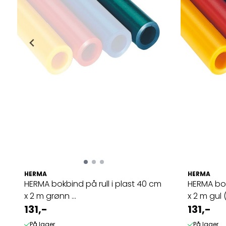
HERMA
HERMA
HERMA bokbind på rull i plast 40 cm
HERMA bok
x 2 m grønn ...
x 2 m gul (1
131,-
131,-
På lager
På lager