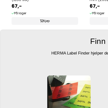
67,-
67,-
På lager
På lager
Kjøp
Finn 
HERMA Label Finder hjelper deg 