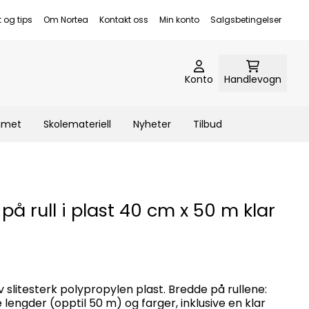
t og tips
Om Nortea
Kontakt oss
Min konto
Salgsbetingelser
Konto
Handlevogn
emmet
Skolemateriell
Nyheter
Tilbud
å rull i plast 40 cm x 50 m klar
v slitesterk polypropylen plast. Bredde på rullene:
e lengder (opptil 50 m) og farger, inklusive en klar