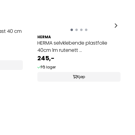
last 40 cm
HERMA
HERMA selvklebende plastfolie
40cm 1m rutenett ...
245,-
På lager
Kjøp