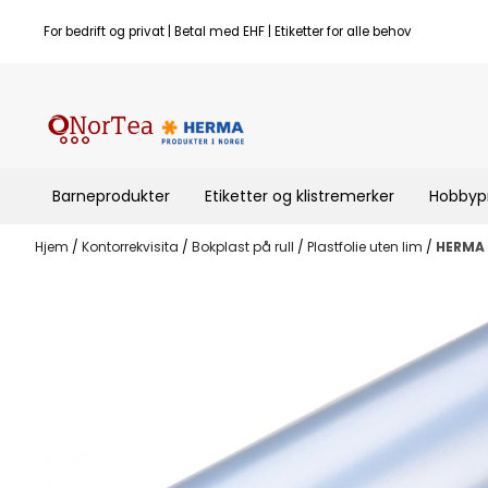
Hopp til innhold
For bedrift og privat | Betal med EHF | Etiketter for alle behov
Barneprodukter
Etiketter og klistremerker
Hobbyp
Hjem
/
Kontorrekvisita
/
Bokplast på rull
/
Plastfolie uten lim
/
HERMA b