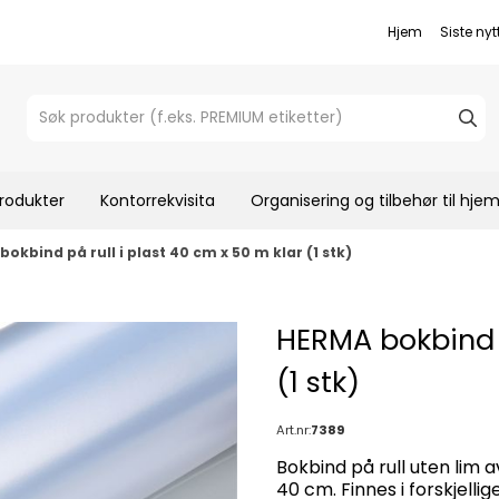
Hjem
Siste nyt
rodukter
Kontorrekvisita
Organisering og tilbehør til hj
okbind på rull i plast 40 cm x 50 m klar (1 stk)
HERMA bokbind p
(1 stk)
Art.nr:
7389
Bokbind på rull uten lim a
40 cm. Finnes i forskjellig