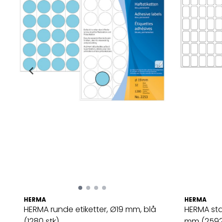
HERMA
HERMA
HERMA runde etiketter, Ø19 mm, blå
HERMA stan
(1280 stk)
mm (2592