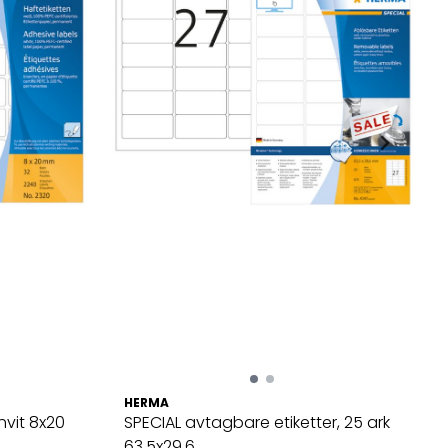
HERMA
hvit 8x20
SPECIAL avtagbare etiketter, 25 ark
63.5x29.6 ...