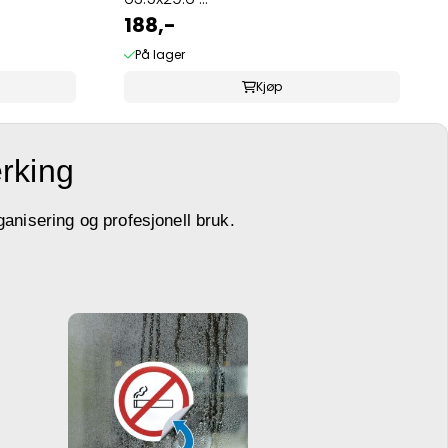
188,-
På lager
Kjøp
erking
ganisering og profesjonell bruk.