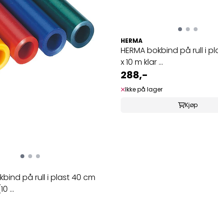
HERMA
HERMA bokbind på rull i p
x 10 m klar ...
288,-
Ikke på lager
Kjøp
bind på rull i plast 40 cm
0 ...