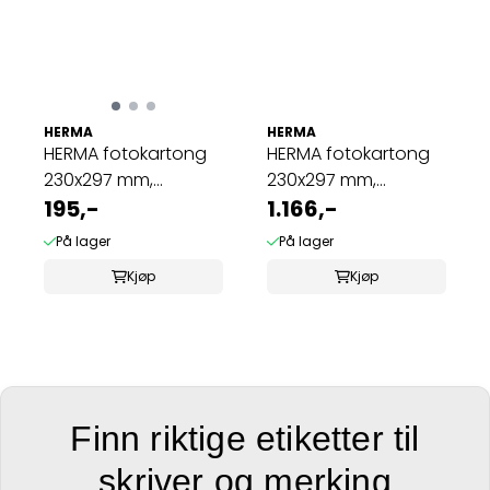
HERMA
HERMA
HERMA fotokartong
HERMA fotokartong
230x297 mm,
230x297 mm,
sulfatfritt, svart ...
195,-
sulfatfritt, hvit ...
1.166,-
På lager
På lager
Kjøp
Kjøp
Finn riktige etiketter til
skriver og merking