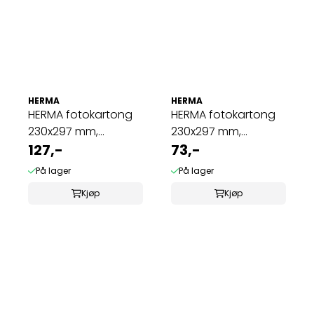
HERMA
HERMA
HERMA fotokartong
HERMA fotokartong
230x297 mm,
230x297 mm,
sulfatfritt, hvit ...
127,-
sulfatfritt, hvit ...
73,-
På lager
På lager
Kjøp
Kjøp