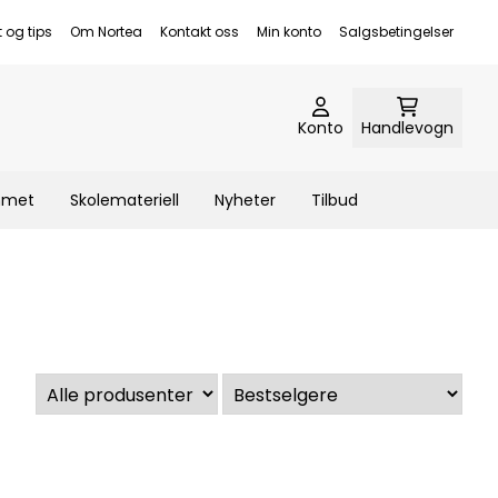
t og tips
Om Nortea
Kontakt oss
Min konto
Salgsbetingelser
Konto
Handlevogn
emmet
Skolemateriell
Nyheter
Tilbud