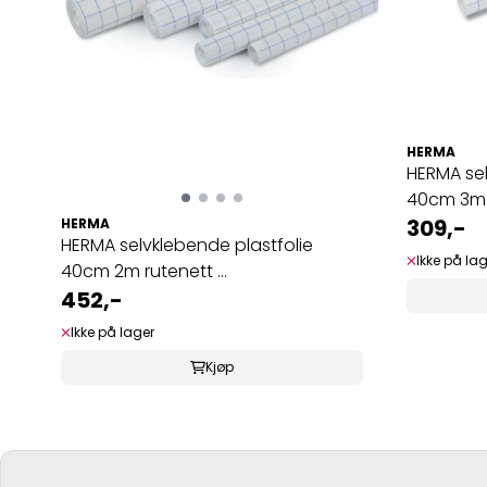
HERMA
HERMA sel
40cm 3m r
309,-
HERMA
HERMA selvklebende plastfolie
Ikke på la
40cm 2m rutenett ...
452,-
Ikke på lager
Kjøp