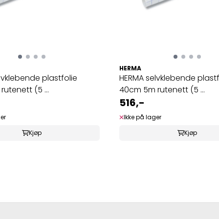
HERMA
vklebende plastfolie
HERMA selvklebende plastf
utenett (5 ...
40cm 5m rutenett (5 ...
516,-
ger
Ikke på lager
Kjøp
Kjøp