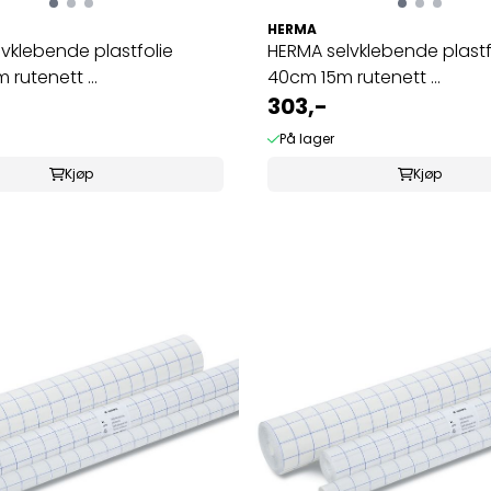
HERMA
vklebende plastfolie
HERMA selvklebende plastf
rutenett ...
40cm 15m rutenett ...
303,-
På lager
Kjøp
Kjøp