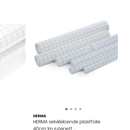
HERMA
HERMA selvklebende plastfolie
40cm 1m rutenett ...