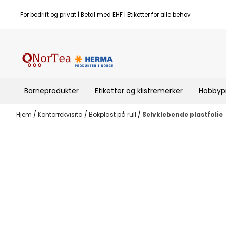
Hopp til innhold
For bedrift og privat | Betal med EHF | Etiketter for alle behov
Barneprodukter
Etiketter og klistremerker
Hobbyp
Hjem
/
Kontorrekvisita
/
Bokplast på rull
/
Selvklebende plastfolie