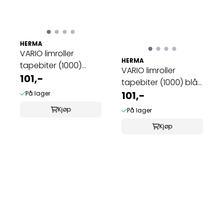
HERMA
VARIO limroller
HERMA
tapebiter (1000)
VARIO limroller
svart ...
101,-
tapebiter (1000) blå,
...
101,-
På lager
Kjøp
På lager
Kjøp