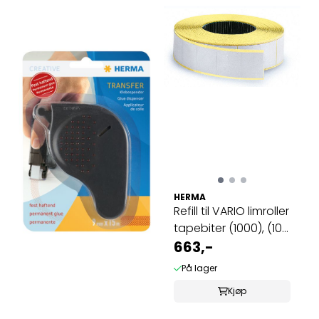
HERMA
Refill til VARIO limroller
tapebiter (1000), (10
...
663,-
På lager
Kjøp