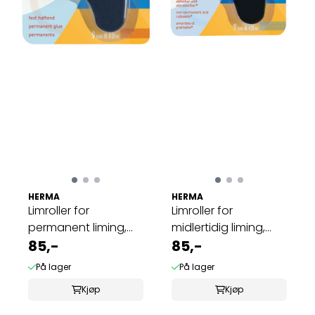
HERMA
HERMA
Limroller for
Limroller for
permanent liming,
midlertidig liming,
blå, 15 m, 1 stk
85,-
svart, 15 m 1 ...
85,-
På lager
På lager
Kjøp
Kjøp