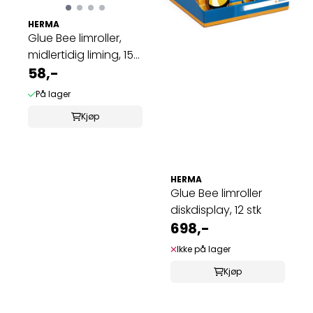
HERMA
Glue Bee limroller,
midlertidig liming, 15
m 1 ...
58,-
På lager
Kjøp
HERMA
Glue Bee limroller
diskdisplay, 12 stk
698,-
Ikke på lager
Kjøp