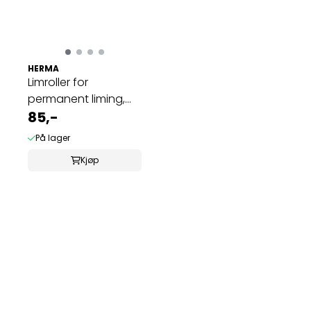
HERMA
Limroller for
permanent liming,
antrasitt, 15 m 1 ...
85,-
På lager
Kjøp