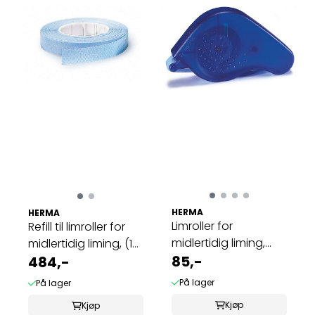
HERMA
HERMA
Limroller for
Refill til limroller for
midlertidig liming,
midlertidig liming, (10
blå, 15 m 1 stk
85,-
...
484,-
På lager
På lager
Kjøp
Kjøp