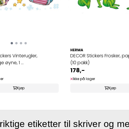
HERMA
ckers Vinterugler,
DECOR Stickers Frosker, pap
 øyne, 1 ...
(10 pakk)
178,-
ger
Ikke på lager
Kjøp
Kjøp
riktige etiketter til skriver og m