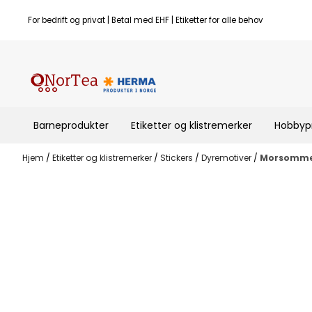
Hopp til innhold
For bedrift og privat | Betal med EHF | Etiketter for alle behov
Barneprodukter
Etiketter og klistremerker
Hobbyp
Hjem
/
Etiketter og klistremerker
/
Stickers
/
Dyremotiver
/
Morsomme