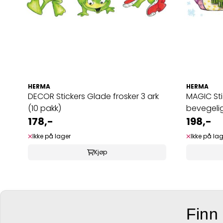
HERMA
HERMA
DECOR Stickers Glade frosker 3 ark
MAGIC Sti
(10 pakk)
bevegelige
178,-
198,-
Ikke på lager
Ikke på la
Kjøp
Finn 