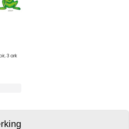
ir, 3 ark
erking