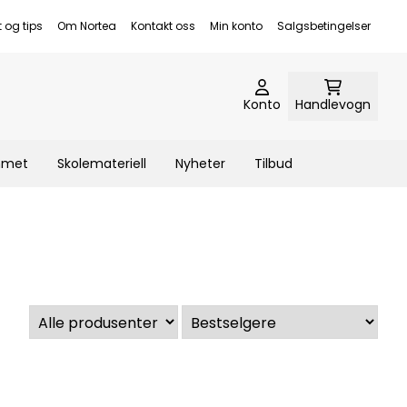
t og tips
Om Nortea
Kontakt oss
Min konto
Salgsbetingelser
Konto
Handlevogn
emmet
Skolemateriell
Nyheter
Tilbud