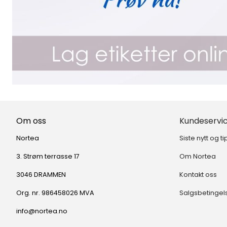
Om oss
Kundeservi
Nortea
Siste nytt og ti
3. Strøm terrasse 17
Om Nortea
3046 DRAMMEN
Kontakt oss
Org. nr. 986458026 MVA
Salgsbetingel
info@nortea.no