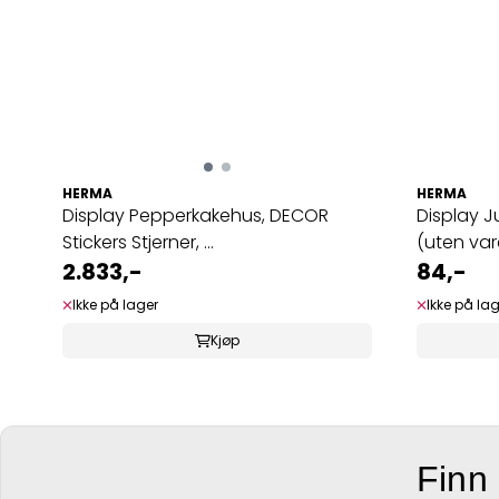
HERMA
HERMA
Display Pepperkakehus, DECOR
Display Ju
Stickers Stjerner, ...
(uten var
2.833,-
84,-
Ikke på lager
Ikke på la
Kjøp
Finn 