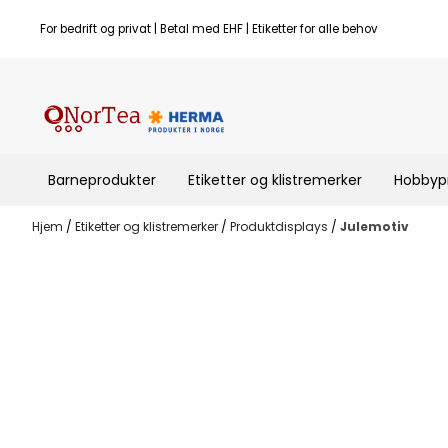
Hopp til innhold
For bedrift og privat | Betal med EHF | Etiketter for alle behov
Barneprodukter
Etiketter og klistremerker
Hobbyp
Hjem
/
Etiketter og klistremerker
/
Produktdisplays
/
Julemotiv