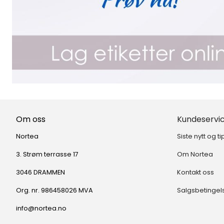
Om oss
Kundeservi
Nortea
Siste nytt og ti
3. Strøm terrasse 17
Om Nortea
3046 DRAMMEN
Kontakt oss
Org. nr. 986458026 MVA
Salgsbetingel
info@nortea.no