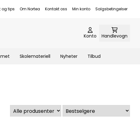
t og tips
Om Nortea
Kontakt oss
Min konto
Salgsbetingelser
Konto
Handlevogn
emmet
Skolemateriell
Nyheter
Tilbud