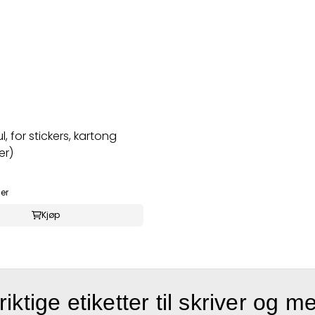
l, for stickers, kartong
er)
ger
Kjøp
riktige etiketter til skriver og m