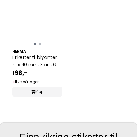
HERMA
Etiketter til blyanter,
10 x 46 mm, 3 ark, 6
stk ...
198,-
Ikke på lager
Kjøp
Finn riktige etiketter til