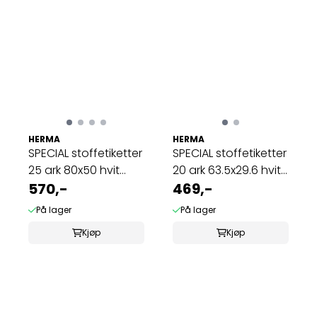
HERMA
HERMA
SPECIAL stoffetiketter
SPECIAL stoffetiketter
25 ark 80x50 hvit
20 ark 63.5x29.6 hvit
(250 ...
570,-
(540 ...
469,-
På lager
På lager
Kjøp
Kjøp