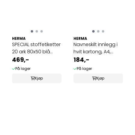
HERMA
HERMA
SPECIAL stoffetiketter
Navneskilt innlegg i
20 ark 80x50 blå
hvit kartong, A4,
(200 stk)
469,-
90x54 mm, ...
184,-
På lager
På lager
Kjøp
Kjøp