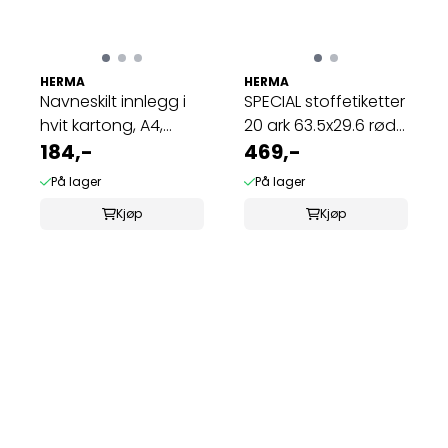
HERMA
HERMA
Navneskilt innlegg i
SPECIAL stoffetiketter
hvit kartong, A4,
20 ark 63.5x29.6 rød
75x40 mm, ...
184,-
kant ...
469,-
På lager
På lager
Kjøp
Kjøp