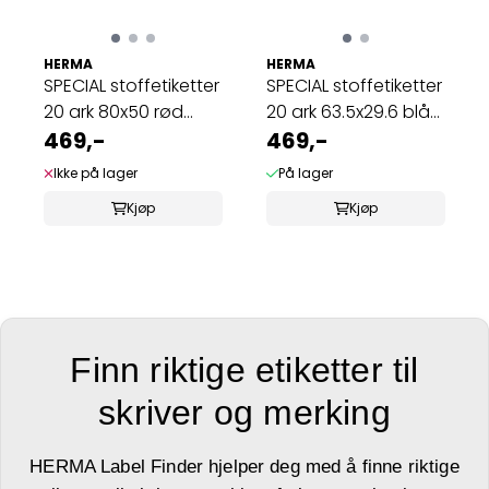
HERMA
HERMA
SPECIAL stoffetiketter
SPECIAL stoffetiketter
20 ark 80x50 rød
20 ark 63.5x29.6 blå
(200 stk)
469,-
kant ...
469,-
Ikke på lager
På lager
Kjøp
Kjøp
Finn riktige etiketter til
skriver og merking
HERMA Label Finder hjelper deg med å finne riktige