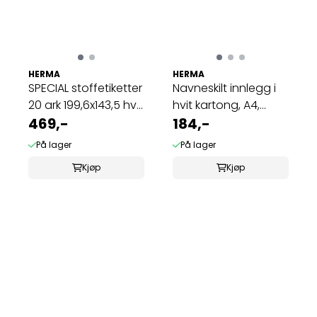
HERMA
HERMA
SPECIAL stoffetiketter
Navneskilt innlegg i
20 ark 199,6x143,5 hvit
hvit kartong, A4,
...
469,-
90x60 mm, ...
184,-
På lager
På lager
Kjøp
Kjøp