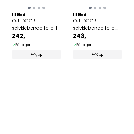
HERMA
HERMA
OUTDOOR
OUTDOOR
selvklebende folie, 10
selvklebende folie,
ark 63.5x33.9 hvit ...
242,-
A4, 10 ark, 210x297 ...
243,-
På lager
På lager
Kjøp
Kjøp