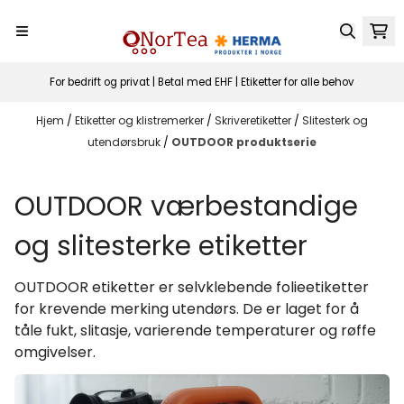
Hopp til innhold
For bedrift og privat | Betal med EHF | Etiketter for alle behov
Hjem
/
Etiketter og klistremerker
/
Skriveretiketter
/
Slitesterk og
utendørsbruk
/
OUTDOOR produktserie
OUTDOOR værbestandige
og slitesterke etiketter
OUTDOOR etiketter er selvklebende folieetiketter
for krevende merking utendørs. De er laget for å
tåle fukt, slitasje, varierende temperaturer og røffe
omgivelser.