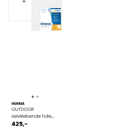
HERMA
OUTDOOR
selvklebende folie,
A3, 10 ark, 420x297 ...
425,-