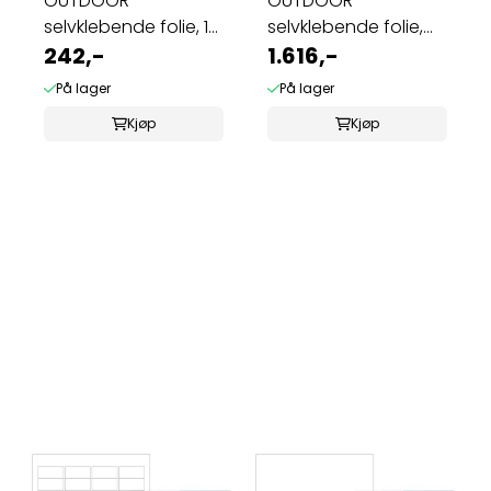
OUTDOOR
OUTDOOR
selvklebende folie, 10
selvklebende folie,
ark 99.1x139 hvit ...
242,-
A3, 40 ark, 420x297 ...
1.616,-
På lager
På lager
Kjøp
Kjøp