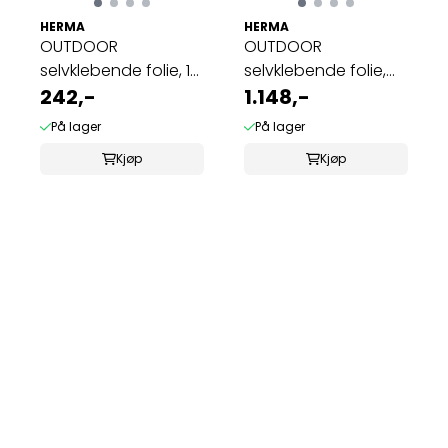
HERMA
HERMA
OUTDOOR
OUTDOOR
selvklebende folie, 10
selvklebende folie,
ark 45.7x21.2 hvit ...
242,-
A4, 50 ark, 210x297 ...
1.148,-
På lager
På lager
Kjøp
Kjøp