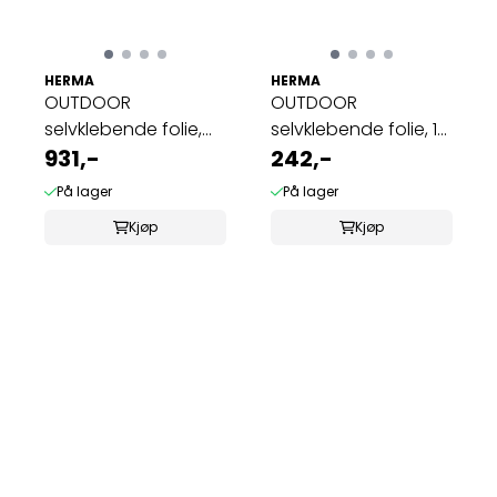
HERMA
HERMA
OUTDOOR
OUTDOOR
selvklebende folie,
selvklebende folie, 10
40 ark 99.1x139 hvit ...
931,-
ark 99.1x42.3 hvit ...
242,-
På lager
På lager
Kjøp
Kjøp