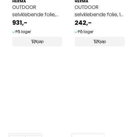
HERMA
HERMA
OUTDOOR
OUTDOOR
selvklebende folie,
selvklebende folie, 10
40 ark 99.1x42.3 hvit ...
931,-
ark 210x148 hvit ...
242,-
På lager
På lager
Kjøp
Kjøp