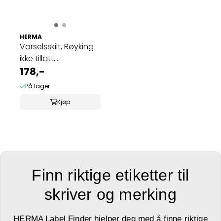
HERMA
Varselsskilt, Røyking
ikke tillatt,
værbestandig, ...
178,-
På lager
Kjøp
Finn riktige etiketter til
skriver og merking
HERMA Label Finder hjelper deg med å finne riktige