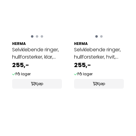
HERMA
HERMA
Selvklebende ringer,
Selvklebende ringer,
hullforsterker, klar,
hullforsterker, hvit,
500 ...
255,-
500 ...
255,-
På lager
På lager
Kjøp
Kjøp