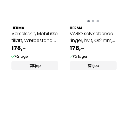
HERMA
HERMA
Varselsskilt, Mobil ikke
VARIO selvklebende
tillatt, værbestandig,
ringer, hvit, Ø12 mm,
1 ...
178,-
240 stk ...
178,-
På lager
På lager
Kjøp
Kjøp