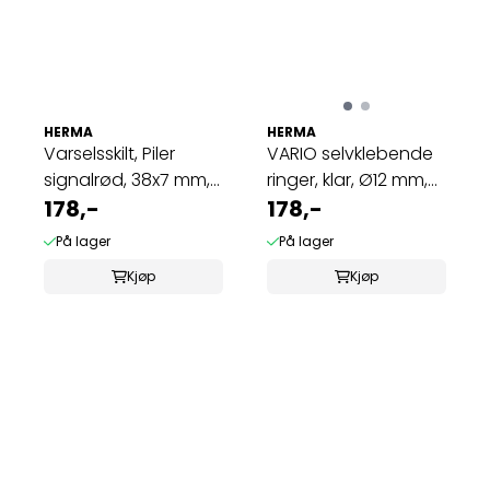
HERMA
HERMA
Varselsskilt, Piler
VARIO selvklebende
signalrød, 38x7 mm,
ringer, klar, Ø12 mm,
4 ark, 88 ...
178,-
240 stk ...
178,-
På lager
På lager
Kjøp
Kjøp