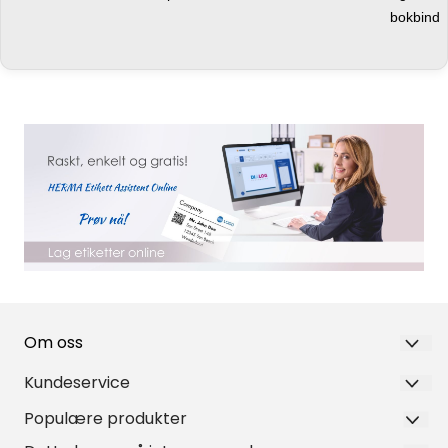
bokbind
Om oss
Nortea
Kundeservice
3. Strøm terrasse 17
Populære produkter
Siste nytt og tips
Bokbind på rull