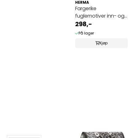
HERMA
Fargerike
fuglemotiver inn- og
utvendig bruk, 30 ...
298,-
På lager
Kjøp