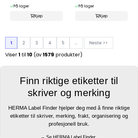
På lager
På lager
Kjøp
Kjøp
1
2
3
4
5
...
Neste >>
Viser
1
til
10
(av
1579
produkter)
Finn riktige etiketter til
skriver og merking
HERMA Label Finder hjelper deg med å finne riktige
etiketter til skriver, merking, frakt, organisering og
profesjonell bruk.
→ Se HERMA Label Finder