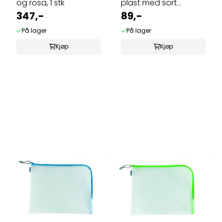
og rosa, 1 stk
plast med sort
347,-
glidelås 36x28cm
89,-
På lager
På lager
Kjøp
Kjøp