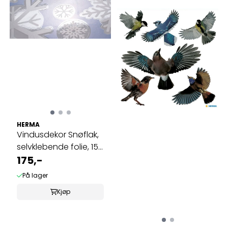
HERMA
Vindusdekor Snøflak,
selvklebende folie, 15
stk ...
175,-
På lager
Kjøp