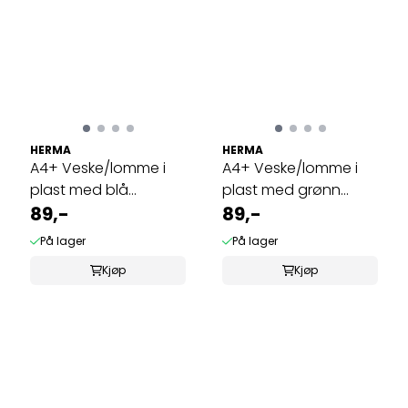
HERMA
HERMA
A4+ Veske/lomme i
A4+ Veske/lomme i
plast med blå
plast med grønn
glidelås 36x28cm
89,-
glidelås ...
89,-
På lager
På lager
Kjøp
Kjøp