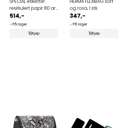
SPECIAL etiketter
HERMA FLEXIBAG sort
resirkulert papir 80 ark
og rosa, 1 stk
192x38 ...
514,-
347,-
På lager
På lager
Kjøp
Kjøp