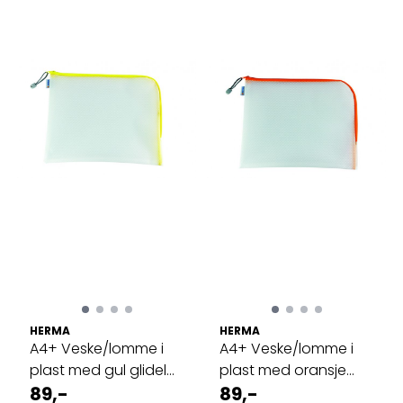
HERMA
HERMA
A4+ Veske/lomme i
A4+ Veske/lomme i
plast med gul glidelås
plast med oransje
36x28cm
89,-
glidelås ...
89,-