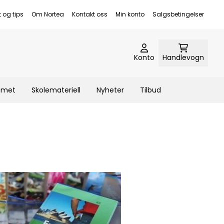
t og tips
Om Nortea
Kontakt oss
Min konto
Salgsbetingelser
Konto
Handlevogn
emmet
Skolemateriell
Nyheter
Tilbud