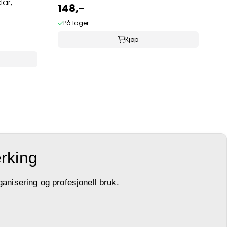
lar,
148,-
På lager
Kjøp
erking
ganisering og profesjonell bruk.