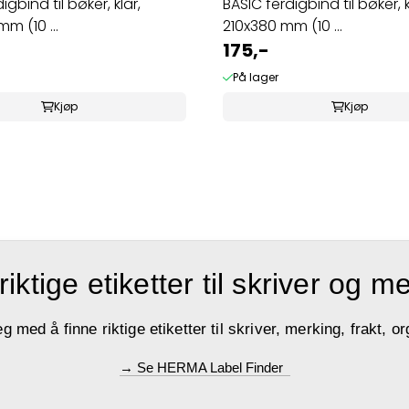
igbind til bøker, klar,
BASIC ferdigbind til bøker, k
m (10 ...
210x380 mm (10 ...
175,-
På lager
Kjøp
Kjøp
riktige etiketter til skriver og m
med å finne riktige etiketter til skriver, merking, frakt, or
→ Se HERMA Label Finder