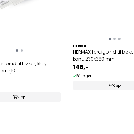
HERMA
HERMÄX ferdigbind til bøker
kant, 230x380 mm ...
igbind til bøker, klar,
148,-
m (10 ...
På lager
Kjøp
Kjøp