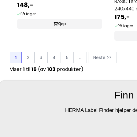
BASIC ferd
148,-
240x440 m
På lager
175,-
Kjøp
På lager
1
2
3
4
5
...
Neste >>
Viser
1
til
16
(av
103
produkter)
Finn 
HERMA Label Finder hjelper deg 