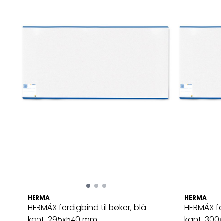
HERMA
HERMA
HERMÄX ferdigbind til bøker, blå
HERMÄX fe
kant, 295x540 mm ...
kant, 300