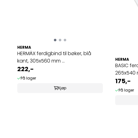
HERMA
HERMÄX ferdigbind til bøker, blå
HERMA
kant, 305x560 mm ...
BASIC ferd
222,-
265x540 m
På lager
175,-
Kjøp
På lager