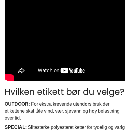
Hvilken etikett bør du velge?
OUTDOOR:
For ekstra krevende utendørs bruk der
etikettene skal tåle vind, vær, sjøvann og høy belastning
over tid.
SPECIAL:
Slitesterke polyesteretiketter for tydelig og varig