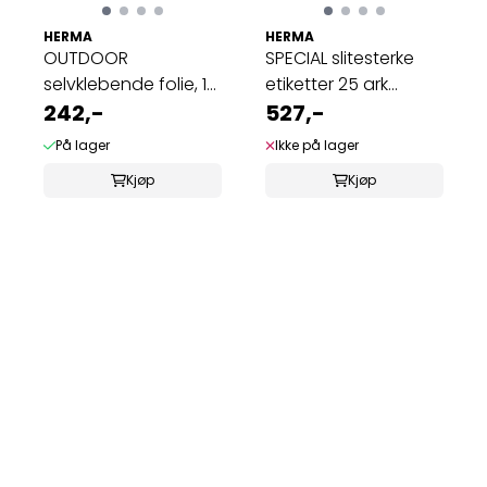
HERMA
HERMA
OUTDOOR
SPECIAL slitesterke
selvklebende folie, 10
etiketter 25 ark
ark 210x148 hvit ...
242,-
210x148 (50 ...
527,-
På lager
Ikke på lager
Kjøp
Kjøp