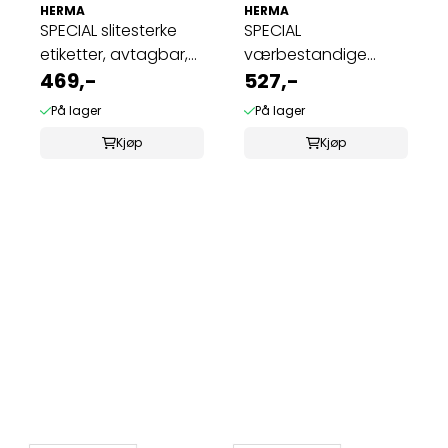
HERMA
HERMA
SPECIAL slitesterke
SPECIAL
etiketter, avtagbar,
værbestandige
20ark ...
469,-
etiketter 25 ark,
527,-
99,1x57 ...
På lager
På lager
Kjøp
Kjøp