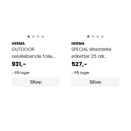
HERMA
HERMA
OUTDOOR
SPECIAL slitesterke
selvklebende folie,
etiketter 25 ark
40 ark 99.1x139 hvit ...
931,-
96.5x42.3 ...
527,-
På lager
På lager
Kjøp
Kjøp