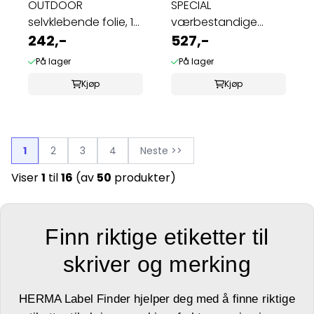
OUTDOOR
SPECIAL
selvklebende folie, 10
værbestandige
ark 99.1x139 hvit ...
242,-
etiketter 25 ark,
527,-
99,1x67,7 ...
På lager
På lager
Kjøp
Kjøp
1
2
3
4
Neste >>
Viser
1
til
16
(av
50
produkter)
Finn riktige etiketter til
skriver og merking
HERMA Label Finder hjelper deg med å finne riktige