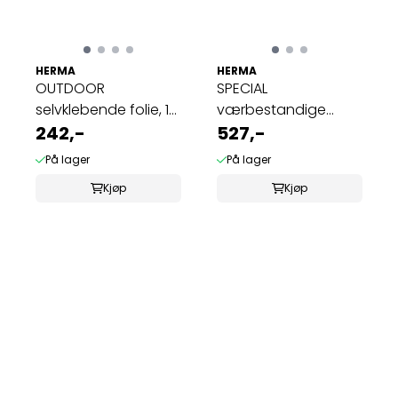
HERMA
HERMA
OUTDOOR
SPECIAL
selvklebende folie, 10
værbestandige
ark 45.7x21.2 hvit ...
242,-
etiketter 25 ark,
527,-
99,1x93,1 ...
På lager
På lager
Kjøp
Kjøp