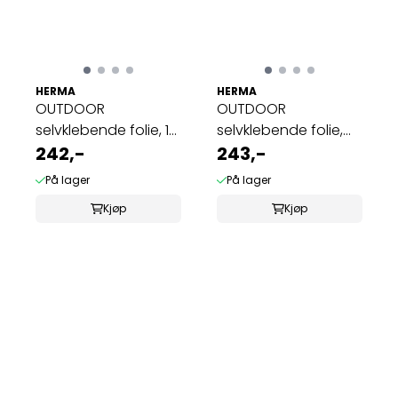
HERMA
HERMA
OUTDOOR
OUTDOOR
selvklebende folie, 10
selvklebende folie,
ark 63.5x33.9 hvit ...
242,-
A4, 10 ark, 210x297 ...
243,-
På lager
På lager
Kjøp
Kjøp