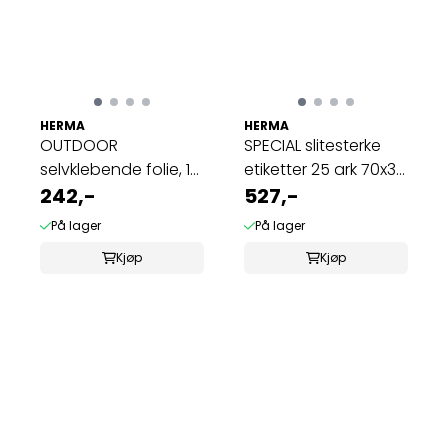
HERMA
HERMA
OUTDOOR
SPECIAL slitesterke
selvklebende folie, 10
etiketter 25 ark 70x37
ark 99.1x42.3 hvit ...
242,-
(600 ...
527,-
På lager
På lager
Kjøp
Kjøp