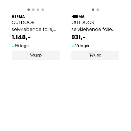
HERMA
HERMA
OUTDOOR
OUTDOOR
selvklebende folie,
selvklebende folie,
A4, 50 ark, 210x297 ...
1.148,-
40 ark 99.1x42.3 hvit ...
931,-
På lager
På lager
Kjøp
Kjøp