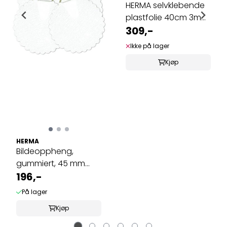
HERMA selvklebende
plastfolie 40cm 3m
rutenett (5 ...
309,-
Ikke på lager
Kjøp
HERMA
Bildeoppheng,
gummiert, 45 mm
(bærer 1200 g) 6 ...
196,-
På lager
Kjøp