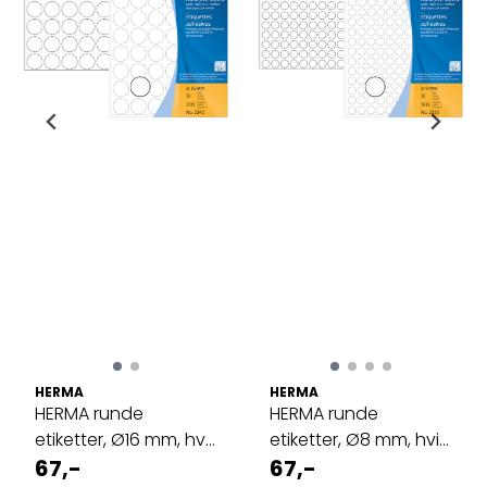
HERMA
HERMA
HERMA runde
HERMA runde
etiketter, Ø16 mm, hvit
etiketter, Ø8 mm, hvit
(1728 stk)
67,-
(5632 stk)
67,-