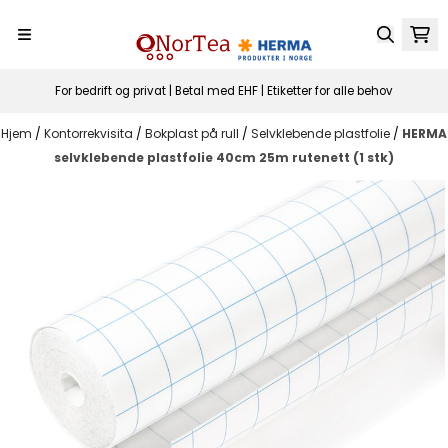
Hopp til innhold
For bedrift og privat | Betal med EHF | Etiketter for alle behov
Hjem
/
Kontorrekvisita
/
Bokplast på rull
/
Selvklebende plastfolie
/
HERMA
selvklebende plastfolie 40cm 25m rutenett (1 stk)