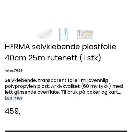
HERMA selvklebende plastfolie
40cm 25m rutenett (1 stk)
Art.nr:
7025
Selvklebende, transparent folie i miljøvennlig
polypropylen plast. Arkivkvalitet (60 my tykk) med
lett glinsende overflate. Til bruk på bøker og kart
eller dekke av overflater som f.eks. reoler. Beskytter
Les mer
og forlenger bøkenes og kartenes levetid. Med
459,-
rutenett på baksiden av kontaktpapiret for å klippe
rette linjer.