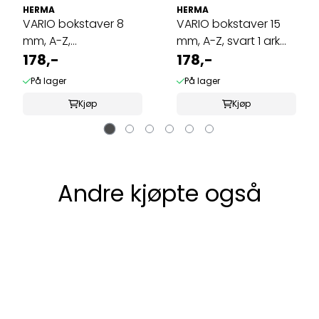
HERMA
HERMA
VARIO bokstaver 8
VARIO bokstaver 15
mm, A-Z,
mm, A-Z, svart 1 ark
svart/transparent, 2 ...
178,-
(10 pakk)
178,-
På lager
På lager
Kjøp
Kjøp
Andre kjøpte også