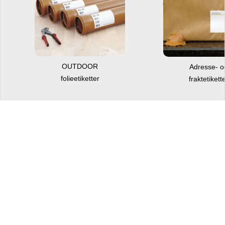
OUTDOOR
Adresse- 
folieetiketter
fraktetikett
Finner du ikke riktig
HERMA-produkt?
Nortea kan bestille hele HERMA-sortimentet – også
produkter som ikke er vist i nettbutikken.