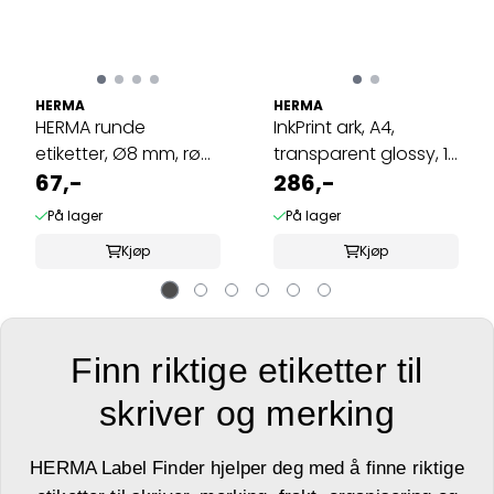
HERMA
HERMA
HERMA runde
InkPrint ark, A4,
etiketter, Ø8 mm, rød
transparent glossy, 10
(5632 stk)
67,-
ark, ...
286,-
På lager
På lager
Kjøp
Kjøp
Finn riktige etiketter til
skriver og merking
HERMA Label Finder hjelper deg med å finne riktige