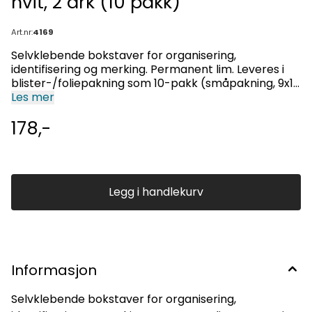
hvit, 2 ark (10 pakk)
Art.nr:
4169
Selvklebende bokstaver for organisering,
identifisering og merking. Permanent lim. Leveres i
blister-/foliepakning som 10-pakk (småpakning, 9x16
cm med eurohull).
Les mer
178,-
Legg i handlekurv
Informasjon
Selvklebende bokstaver for organisering,