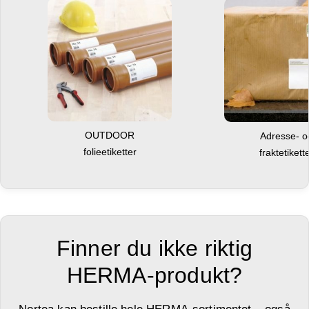
OUTDOOR
Adresse- 
folieetiketter
fraktetikett
Finner du ikke riktig
HERMA-produkt?
Nortea kan bestille hele HERMA-sortimentet – også