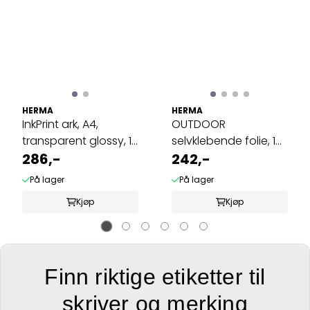
HERMA
HERMA
InkPrint ark, A4,
OUTDOOR
transparent glossy, 10
selvklebende folie, 10
ark, ...
286,-
ark 99.1x42.3 hvit ...
242,-
På lager
På lager
Kjøp
Kjøp
Finn riktige etiketter til
skriver og merking