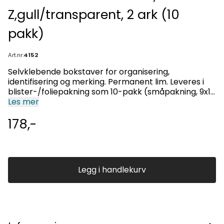
Z,gull/transparent, 2 ark (10
pakk)
Art.nr:
4152
Selvklebende bokstaver for organisering,
identifisering og merking. Permanent lim. Leveres i
blister-/foliepakning som 10-pakk (småpakning, 9x16
cm med eurohull).
Les mer
178,-
Legg i handlekurv