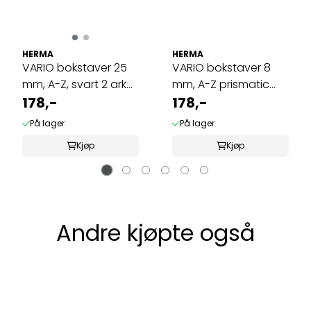
HERMA
HERMA
VARIO bokstaver 25
VARIO bokstaver 8
mm, A-Z, svart 2 ark
mm, A-Z prismatic
(10 pakk)
178,-
folie 1 ark ...
178,-
På lager
På lager
Kjøp
Kjøp
Andre kjøpte også