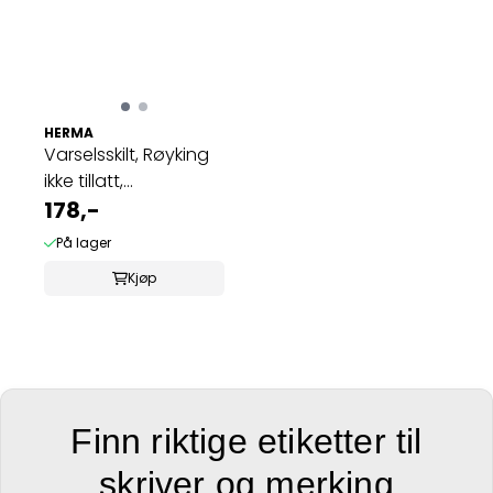
HERMA
Varselsskilt, Røyking
ikke tillatt,
værbestandig, ...
178,-
På lager
Kjøp
Finn riktige etiketter til
skriver og merking