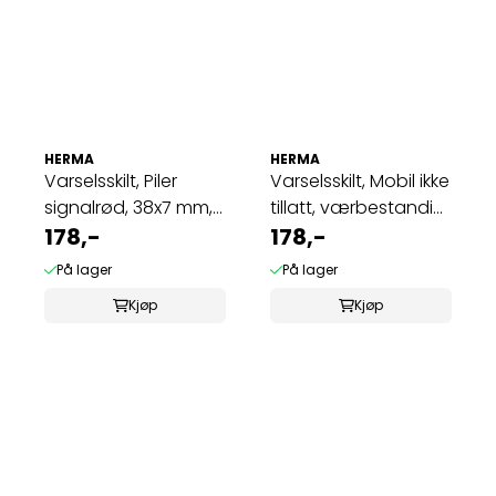
HERMA
HERMA
Varselsskilt, Piler
Varselsskilt, Mobil ikke
signalrød, 38x7 mm,
tillatt, værbestandig,
4 ark, 88 ...
178,-
1 ...
178,-
På lager
På lager
Kjøp
Kjøp