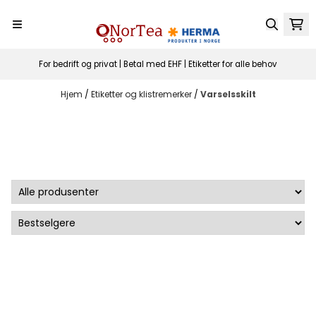
Hopp til innhold
For bedrift og privat | Betal med EHF | Etiketter for alle behov
Hjem
/
Etiketter og klistremerker
/
Varselsskilt