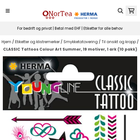
Hopp til innhold
For bedrift og privat | Betal med EHF | Etiketter for alle behov
Hjem
/
Etiketter og klistremerker
/
Smykketatovering
/
Til ansikt og kropp
/
CLASSIC Tattoos Colour Art Summer, 19 motiver, 1 ark (10 pakk)