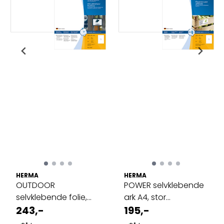
HERMA
HERMA
OUTDOOR
POWER selvklebende
selvklebende folie,
ark A4, stor
A4, 10 ark, 210x297 ...
243,-
klebeevne, ...
195,-