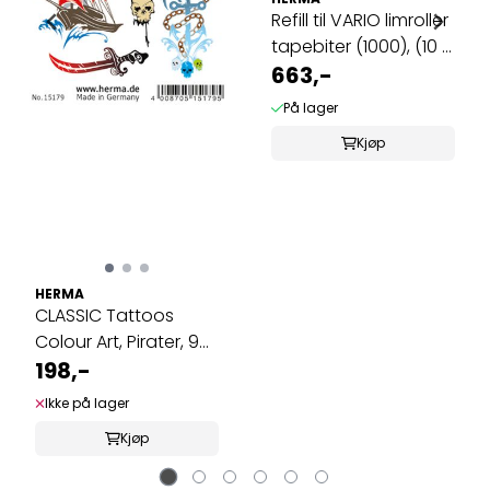
Refill til VARIO limroller
tapebiter (1000), (10 ...
663,-
På lager
Kjøp
HERMA
CLASSIC Tattoos
Colour Art, Pirater, 9
motiver, 1 ...
198,-
Ikke på lager
Kjøp