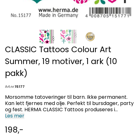
CLASSIC Tattoos Colour Art
Summer, 19 motiver, 1 ark (10
pakk)
Art.nr:
15177
Morsomme tatoveringer til barn. Ikke permanent.
Kan lett fjernes med olje. Perfekt til bursdager, party
og fest. HERMA CLASSIC Tattoos produseres i
Tyskland og følger Europeisk lovgivning for
Les mer
kosmetikk.
198,-