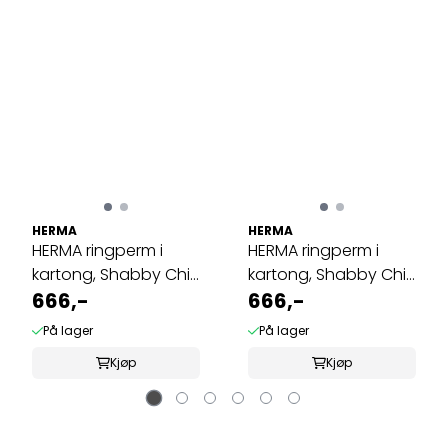
HERMA
HERMA
HERMA ringperm i
HERMA ringperm i
kartong, Shabby Chic
kartong, Shabby Chic
Feel Good ...
666,-
Bicycle (10 ...
666,-
På lager
På lager
Kjøp
Kjøp