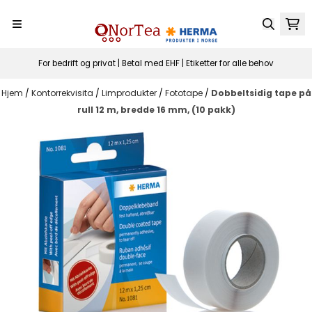
Hopp til innhold
For bedrift og privat | Betal med EHF | Etiketter for alle behov
Hjem
/
Kontorrekvisita
/
Limprodukter
/
Fototape
/
Dobbeltsidig tape på
rull 12 m, bredde 16 mm, (10 pakk)