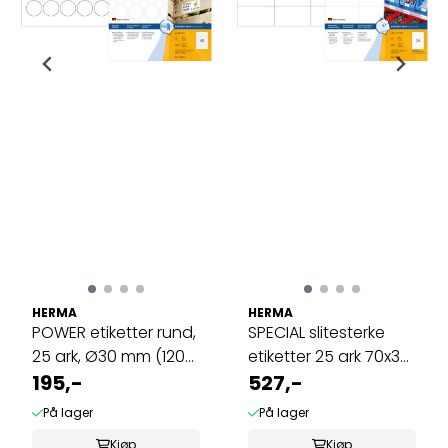
HERMA
HERMA
POWER etiketter rund,
SPECIAL slitesterke
25 ark, Ø30 mm (1200
etiketter 25 ark 70x37
stk)
195,-
(600 ...
527,-
På lager
På lager
Kjøp
Kjøp