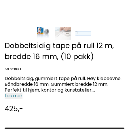
Dobbeltsidig tape på rull 12 m,
bredde 16 mm, (10 pakk)
Art.nr:
1081
Dobbeltsidig, gummiert tape på rull. Høy klebeevne.
Båndbredde 16 mm. Gummiert bredde 12 mm.
Perfekt til hjem, kontor og kunstatelier.
Beskyttelsesbånd av papir. Tapen kan rives, saks
Les mer
ikke nødvendig.
425,-