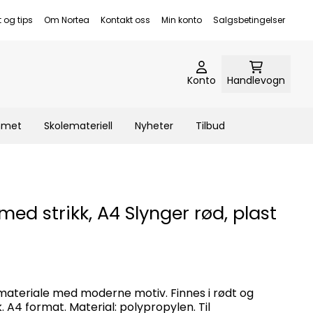
t og tips
Om Nortea
Kontakt oss
Min konto
Salgsbetingelser
Konto
Handlevogn
emmet
Skolemateriell
Nyheter
Tilbud
d strikk, A4 Slynger rød, plast
materiale med moderne motiv. Finnes i rødt og
. A4 format. Material: polypropylen. Til