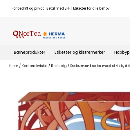
Hopp til innhold
For bedrift og privat | Betal med EHF | Etiketter for alle behov
Barneprodukter
Etiketter og klistremerker
Hobbyp
Hjem
/
Kontorrekvisita
/
Restsalg
/
Dokumentboks med strikk, A4 