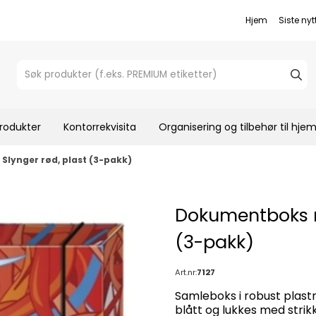
Hjem
Siste nyt
rodukter
Kontorrekvisita
Organisering og tilbehør til hj
Slynger rød, plast (3-pakk)
Dokumentboks me
(3-pakk)
Art.nr:
7127
Samleboks i robust plast
blått og lukkes med strikk