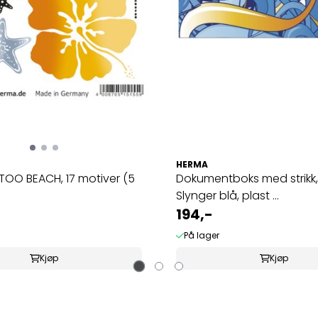
HERMA
TOO BEACH, 17 motiver (5
Dokumentboks med strikk,
Slynger blå, plast ...
194,-
På lager
Kjøp
Kjøp