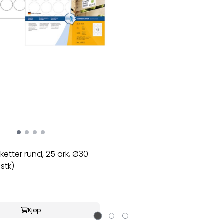
HERMA
ketter rund, 25 ark, Ø30
OUTDOOR selvklebende fol
stk)
99.1x139 hvit ...
931,-
På lager
Kjøp
Kjøp