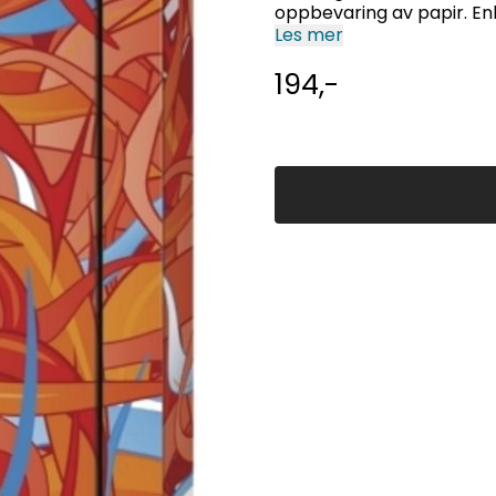
oppbevaring av papir. Enk
Les mer
194,-