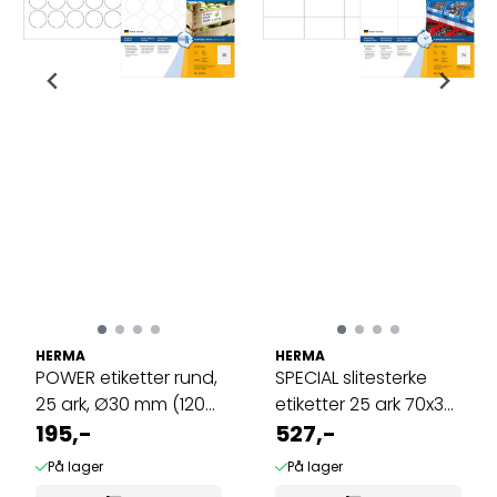
HERMA
HERMA
POWER etiketter rund,
SPECIAL slitesterke
25 ark, Ø30 mm (1200
etiketter 25 ark 70x37
stk)
195,-
(600 ...
527,-
På lager
På lager