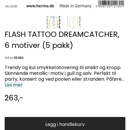
FLASH TATTOO DREAMCATCHER,
6 motiver (5 pakk)
Art.nr:
15180
Trendy og kul smykketatovering til ansikt og kropp.
Skinnende metallic-motiv i gull og sølv. Perfekt til
party, konsert og ved poolen eller stranden. Påføres
huden på få minutter, og kan enkelt fjernes med
Les mer
kroppsolje. Ta også en titt på våre flotte Face Art
263,-
stickers. Moderne og iøynefallende design som kan
brukes til mange anledninger.
Legg i handlekurv