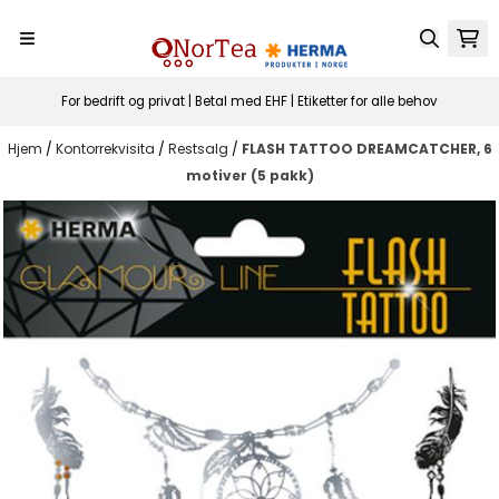
Hopp til innhold
For bedrift og privat | Betal med EHF | Etiketter for alle behov
Hjem
/
Kontorrekvisita
/
Restsalg
/
FLASH TATTOO DREAMCATCHER, 6
motiver (5 pakk)