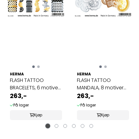
HERMA
HERMA
FLASH TATTOO
FLASH TATTOO
BRACELETS, 6 motiver
MANDALA, 8 motiver
(5 pakk)
263,-
(5 pakk)
263,-
På lager
På lager
Kjøp
Kjøp