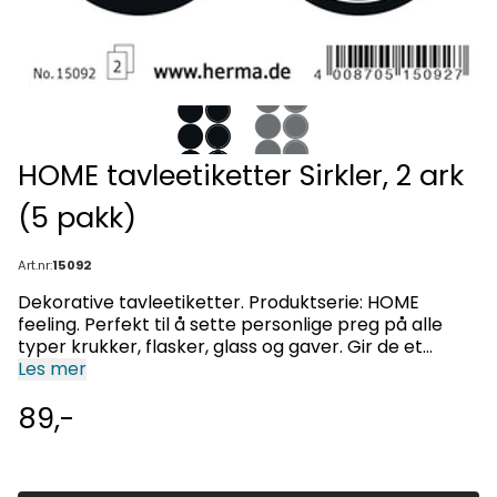
HOME tavleetiketter Sirkler, 2 ark
(5 pakk)
Art.nr:
15092
Dekorative tavleetiketter. Produktserie: HOME
feeling. Perfekt til å sette personlige preg på alle
typer krukker, flasker, glass og gaver. Gir de et
trendy og dekorativt utseende. Skrives på med kritt
Les mer
/ krittstifter. Etikettene sitter godt på alle glatte
89,-
overflater som f.eks. glass, metallbokser, keramikk-
og plastbeholdere. Etikettene gjør det enkelt å se
hva som er inni krukker og bokser, de kan også
brukes til beskjeder på kjøleskapet. Ideelt til å pynte