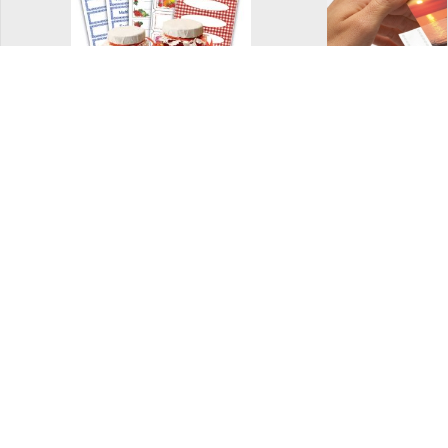
Dekorative etiketter
Fotolomm
og merkelapper
Bokbind på rull
Ferdig brett
bokbind