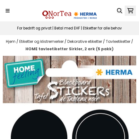
Hopp til innhold
For bedrift og privat | Betal med EHF | Etiketter for alle behov
Hjem
/
Etiketter og klistremerker
/
Dekorative etiketter
/
Tavleetiketter
/
HOME tavleetiketter Sirkler, 2 ark (5 pakk)