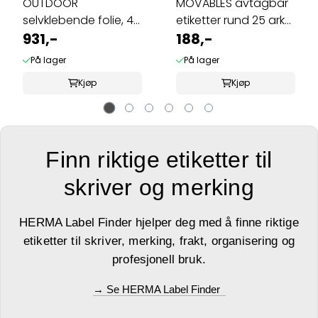
OUTDOOR
MOVABLES avtagbar
selvklebende folie, 40
etiketter rund 25 ark
ark 99.1x139 hvit ...
931,-
Ø20 (2400 ...
188,-
På lager
På lager
Kjøp
Kjøp
Finn riktige etiketter til
skriver og merking
HERMA Label Finder hjelper deg med å finne riktige
etiketter til skriver, merking, frakt, organisering og
profesjonell bruk.
→ Se HERMA Label Finder