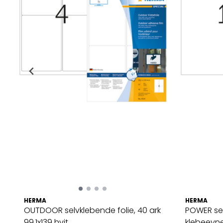
HERMA
HERMA
OUTDOOR selvklebende folie, 40 ark
POWER sel
99.1x139 hvit ...
klebeevne, 