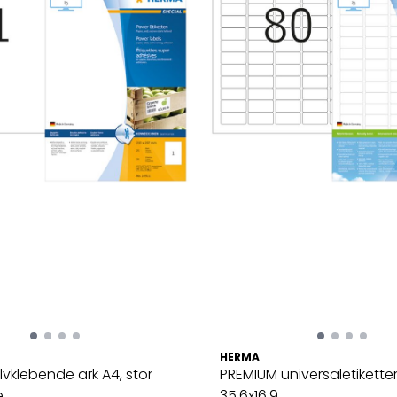
HERMA
vklebende ark A4, stor
PREMIUM universaletiketter
...
35.6x16.9 ...