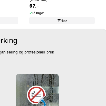
67,-
På lager
Kjøp
erking
ganisering og profesjonell bruk.