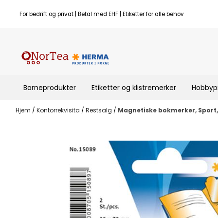
Hopp til innhold
For bedrift og privat | Betal med EHF | Etiketter for alle behov
Barneprodukter
Etiketter og klistremerker
Hobbyp
Hjem
/
Kontorrekvisita
/
Restsalg
/
Magnetiske bokmerker, Sport,