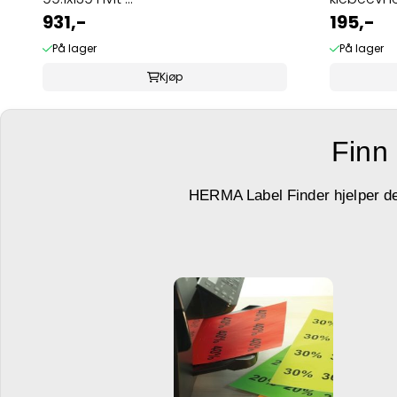
931,-
195,-
På lager
På lager
Kjøp
Finn 
HERMA Label Finder hjelper deg 