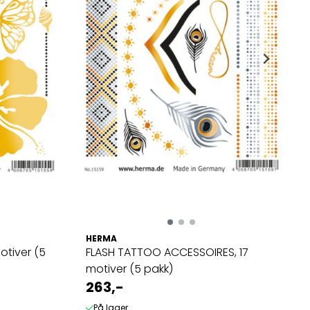
HERMA
otiver (5
FLASH TATTOO ACCESSOIRES, 17
motiver (5 pakk)
263,-
På lager