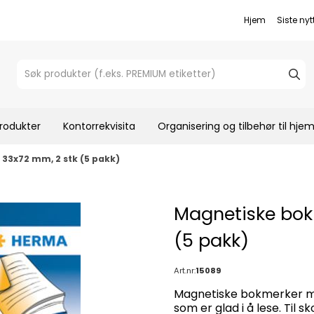
Hjem
Siste nyt
rodukter
Kontorrekvisita
Organisering og tilbehør til hj
 33x72 mm, 2 stk (5 pakk)
Magnetiske bokm
(5 pakk)
Art.nr:
15089
Magnetiske bokmerker me
som er glad i å lese. Til 