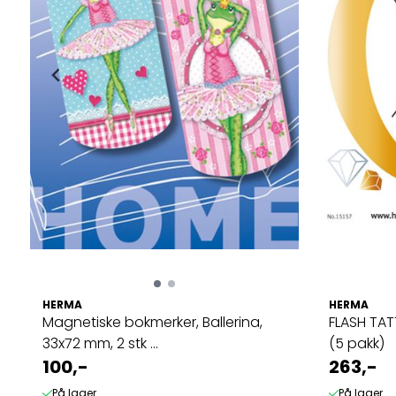
HERMA
HERMA
Magnetiske bokmerker, Ballerina,
FLASH TAT
33x72 mm, 2 stk ...
(5 pakk)
100,-
263,-
På lager
På lager