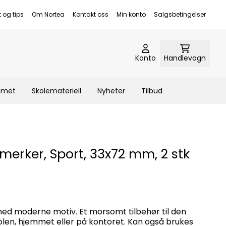
t og tips
Om Nortea
Kontakt oss
Min konto
Salgsbetingelser
Konto
Handlevogn
emmet
Skolemateriell
Nyheter
Tilbud
erker, Sport, 33x72 mm, 2 stk
d moderne motiv. Et morsomt tilbehør til den
skolen, hjemmet eller på kontoret. Kan også brukes