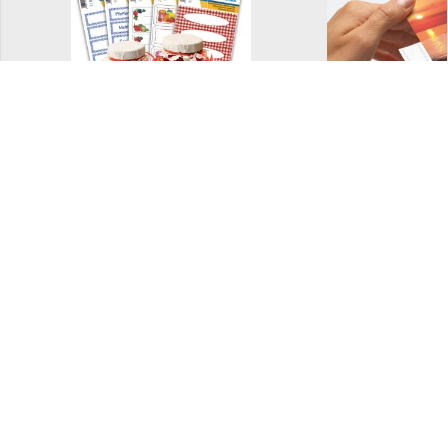
Dekorative etiketter
Fotolomm
og merkelapper
Bokbind på rull
Ferdig brett
bokbind