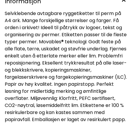
Informasjon
Selvklebende avtagbare ryggetiketter til perm på
A4 ark. Mange forskjellige størrelser og farger. Få
orden i arkivet! Ideell til påtrykk av logoer, tekst og
organisering av permer. Etiketten passer til de fleste
typer permer. Movables® teknologi: Godt feste på
alle flate, tørre, uskadet og støvfrie underlag. Fjernes
enkelt uten å etterlate merker eller lim. Problemfri
reposisjonering. Eksellent trykkresultat på alle laser-
og blekkskrivere, kopieringsmaskiner,
fargelaserskrivere og fargekopieringsmaskiner (ILC).
Papir av høy kvalitet. Ingen papirstopp. Perfekt
løsning for midlertidig merking og ømfintlige
overflater. Miljøvennlig: Klorfritt, PEFC sertifisert,
CO2-nøytral, løsemiddelfritt lim. Etikettene er 100 %
resirkulerbare og kan kastes sammen med
papiravfall. Emballasjen er laget av resirkulert papp.