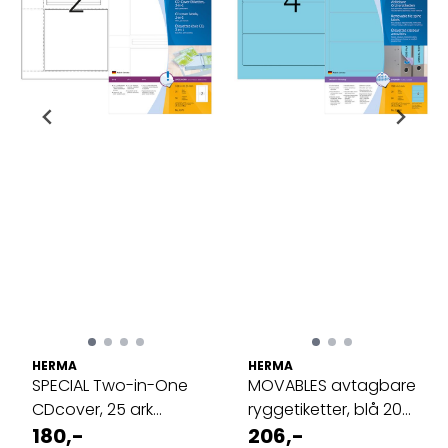
HERMA
HERMA
SPECIAL Two-in-One
MOVABLES avtagbare
CDcover, 25 ark
ryggetiketter, blå 20
121.5x117.5 ...
180,-
ark ...
206,-