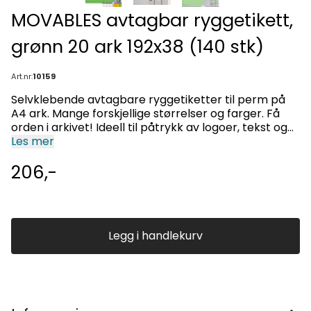
MOVABLES avtagbar ryggetikett,
grønn 20 ark 192x38 (140 stk)
Art.nr:
10159
Selvklebende avtagbare ryggetiketter til perm på
A4 ark. Mange forskjellige størrelser og farger. Få
orden i arkivet! Ideell til påtrykk av logoer, tekst og
organisering av permer. Etiketten passer til de fleste
Les mer
typer permer. Movables® teknologi: Godt feste på
206,-
alle flate, tørre, uskadet og støvfrie underlag. Fjernes
enkelt uten å etterlate merker eller lim. Problemfri
reposisjonering. Eksellent trykkresultat på alle laser-
og blekkskrivere, kopieringsmaskiner,
fargelaserskrivere og fargekopieringsmaskiner (ILC).
Legg i handlekurv
Papir av høy kvalitet. Ingen papirstopp. Perfekt
løsning for midlertidig merking og ømfintlige
overflater. Miljøvennlig: Klorfritt, PEFC sertifisert,
CO2-nøytral, løsemiddelfritt lim. Etikettene er 100 %
resirkulerbare og kan kastes sammen med
papiravfall. Emballasjen er laget av resirkulert papp.