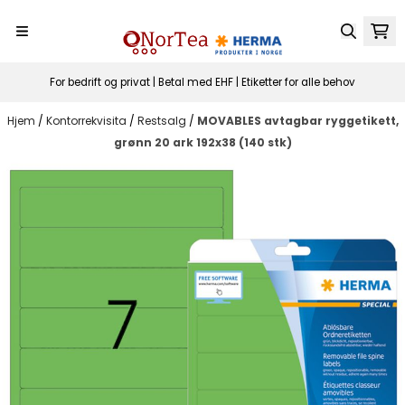
Hopp til innhold
For bedrift og privat | Betal med EHF | Etiketter for alle behov
Hjem
/
Kontorrekvisita
/
Restsalg
/
MOVABLES avtagbar ryggetikett,
grønn 20 ark 192x38 (140 stk)