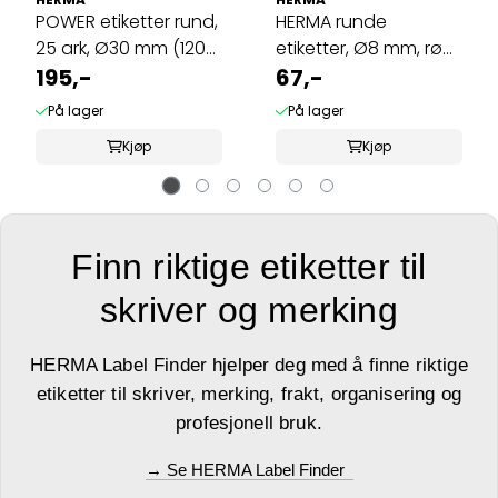
POWER etiketter rund,
HERMA runde
25 ark, Ø30 mm (1200
etiketter, Ø8 mm, rød
stk)
195,-
(5632 stk)
67,-
På lager
På lager
Kjøp
Kjøp
Finn riktige etiketter til
skriver og merking
HERMA Label Finder hjelper deg med å finne riktige
etiketter til skriver, merking, frakt, organisering og
profesjonell bruk.
→ Se HERMA Label Finder