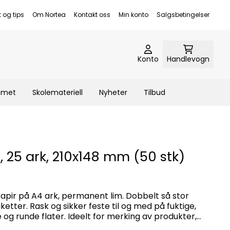
t og tips
Om Nortea
Kontakt oss
Min konto
Salgsbetingelser
Konto
Handlevogn
emmet
Skolemateriell
Nyheter
Tilbud
, 25 ark, 210x148 mm (50 stk)
 papir på A4 ark, permanent lim. Dobbelt så stor
etter. Rask og sikker feste til og med på fuktige,
 og runde flater. Ideelt for merking av produkter,
varseletikett og etiketter som skal vikles rundt