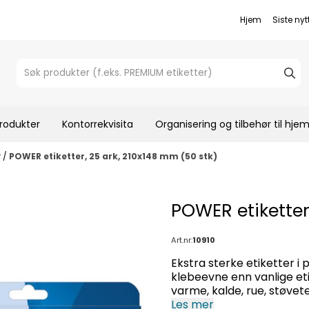
Hjem
Siste nyt
rodukter
Kontorrekvisita
Organisering og tilbehør til hj
r
/
POWER etiketter, 25 ark, 210x148 mm (50 stk)
POWER etiketter
Art.nr:
10910
Ekstra sterke etiketter i
klebeevne enn vanlige etik
varme, kalde, rue, støvete
dokumenter og lagervare. 
Les mer