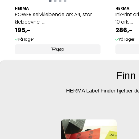
HERMA
HERMA
POWER selvklebende ark A4, stor
InkPrint a
klebeevne, ...
10 ark, ...
195,-
286,-
På lager
På lager
Kjøp
Finn 
HERMA Label Finder hjelper deg 