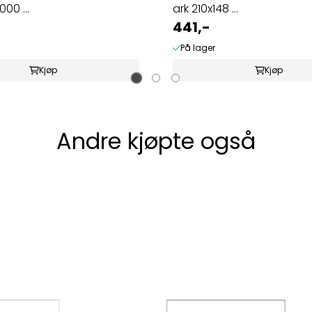
000 ...
ark 210x148 ...
441,-
På lager
Kjøp
Kjøp
Andre kjøpte også