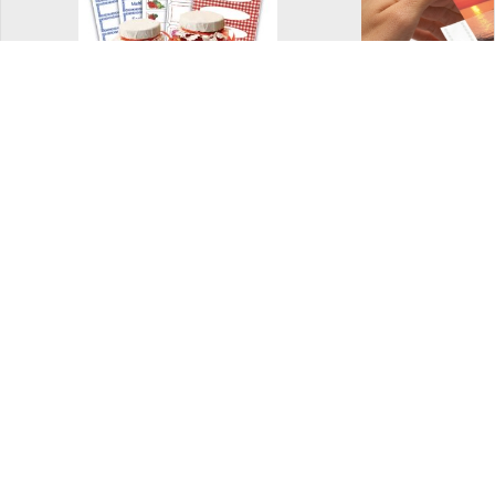
Dekorative etiketter
Fotolomm
og merkelapper
Bokbind på rull
Ferdig brett
bokbind