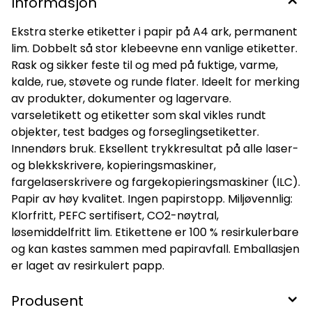
Informasjon
Ekstra sterke etiketter i papir på A4 ark, permanent
lim. Dobbelt så stor klebeevne enn vanlige etiketter.
Rask og sikker feste til og med på fuktige, varme,
kalde, rue, støvete og runde flater. Ideelt for merking
av produkter, dokumenter og lagervare.
varseletikett og etiketter som skal vikles rundt
objekter, test badges og forseglingsetiketter.
Innendørs bruk. Eksellent trykkresultat på alle laser-
og blekkskrivere, kopieringsmaskiner,
fargelaserskrivere og fargekopieringsmaskiner (ILC).
Papir av høy kvalitet. Ingen papirstopp. Miljøvennlig:
Klorfritt, PEFC sertifisert, CO2-nøytral,
løsemiddelfritt lim. Etikettene er 100 % resirkulerbare
og kan kastes sammen med papiravfall. Emballasjen
er laget av resirkulert papp.
Produsent