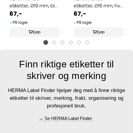
etiketter, Ø19 mm, blå
etiketter, Ø16 mm, hvit
(1280 stk)
67,-
(1728 stk)
67,-
På lager
På lager
Kjøp
Kjøp
Finn riktige etiketter til
skriver og merking
HERMA Label Finder hjelper deg med å finne riktige
etiketter til skriver, merking, frakt, organisering og
profesjonell bruk.
→ Se HERMA Label Finder