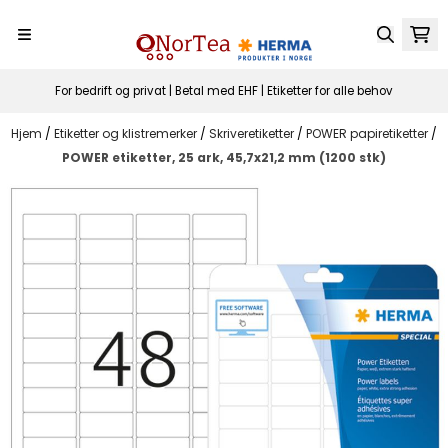
Hopp til innhold
For bedrift og privat | Betal med EHF | Etiketter for alle behov
Hjem
/
Etiketter og klistremerker
/
Skriveretiketter
/
POWER papiretiketter
/
POWER etiketter, 25 ark, 45,7x21,2 mm (1200 stk)