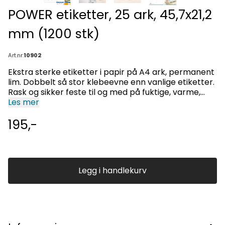
POWER etiketter, 25 ark, 45,7x21,2
mm (1200 stk)
Art.nr:
10902
Ekstra sterke etiketter i papir på A4 ark, permanent
lim. Dobbelt så stor klebeevne enn vanlige etiketter.
Rask og sikker feste til og med på fuktige, varme,
kalde, rue, støvete og runde flater. Ideelt for merking
Les mer
av produkter, dokumenter og lagervare.
195,-
varseletikett og etiketter som skal vikles rundt
objekter, test badges og forseglingsetiketter.
Innendørs bruk. Eksellent trykkresultat på alle laser-
og blekkskrivere, kopieringsmaskiner,
fargelaserskrivere og fargekopieringsmaskiner (ILC).
Legg i handlekurv
Papir av høy kvalitet. Ingen papirstopp. Miljøvennlig:
Klorfritt, PEFC sertifisert, CO2-nøytral,
løsemiddelfritt lim. Etikettene er 100 % resirkulerbare
og kan kastes sammen med papiravfall. Emballasjen
er laget av resirkulert papp.