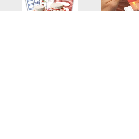
Dekorative etiketter
Fotolomm
og merkelapper
Bokbind på rull
Ferdig brett
bokbind