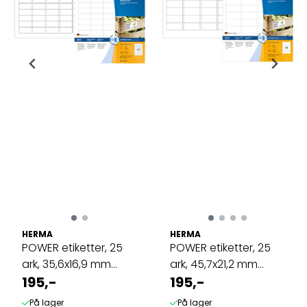
HERMA
HERMA
POWER etiketter, 25
POWER etiketter, 25
ark, 35,6x16,9 mm
ark, 45,7x21,2 mm
(2000 stk)
195,-
(1200 stk)
195,-
På lager
På lager