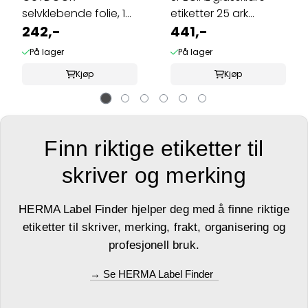
selvklebende folie, 10
etiketter 25 ark
ark 99.1x42.3 hvit ...
242,-
210x297 (25 ...
441,-
På lager
På lager
Kjøp
Kjøp
Finn riktige etiketter til
skriver og merking
HERMA Label Finder hjelper deg med å finne riktige
etiketter til skriver, merking, frakt, organisering og
profesjonell bruk.
→ Se HERMA Label Finder