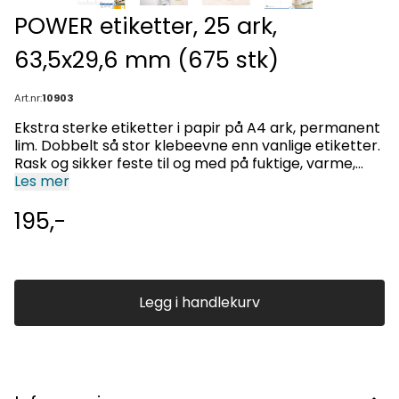
POWER etiketter, 25 ark,
63,5x29,6 mm (675 stk)
Art.nr:
10903
Ekstra sterke etiketter i papir på A4 ark, permanent
lim. Dobbelt så stor klebeevne enn vanlige etiketter.
Rask og sikker feste til og med på fuktige, varme,
kalde, rue, støvete og runde flater. Ideelt for merking
Les mer
av produkter, dokumenter og lagervare.
195,-
varseletikett og etiketter som skal vikles rundt
objekter, test badges og forseglingsetiketter.
Innendørs bruk. Eksellent trykkresultat på alle laser-
og blekkskrivere, kopieringsmaskiner,
fargelaserskrivere og fargekopieringsmaskiner (ILC).
Legg i handlekurv
Papir av høy kvalitet. Ingen papirstopp. Miljøvennlig:
Klorfritt, PEFC sertifisert, CO2-nøytral,
løsemiddelfritt lim. Etikettene er 100 % resirkulerbare
og kan kastes sammen med papiravfall. Emballasjen
er laget av resirkulert papp.