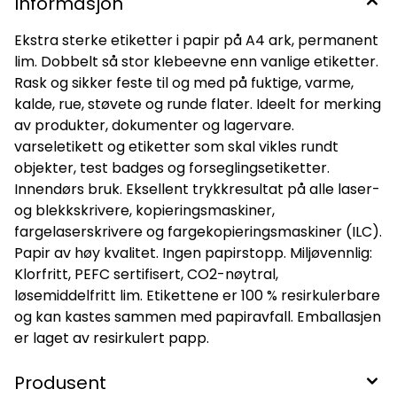
Informasjon
Ekstra sterke etiketter i papir på A4 ark, permanent
lim. Dobbelt så stor klebeevne enn vanlige etiketter.
Rask og sikker feste til og med på fuktige, varme,
kalde, rue, støvete og runde flater. Ideelt for merking
av produkter, dokumenter og lagervare.
varseletikett og etiketter som skal vikles rundt
objekter, test badges og forseglingsetiketter.
Innendørs bruk. Eksellent trykkresultat på alle laser-
og blekkskrivere, kopieringsmaskiner,
fargelaserskrivere og fargekopieringsmaskiner (ILC).
Papir av høy kvalitet. Ingen papirstopp. Miljøvennlig:
Klorfritt, PEFC sertifisert, CO2-nøytral,
løsemiddelfritt lim. Etikettene er 100 % resirkulerbare
og kan kastes sammen med papiravfall. Emballasjen
er laget av resirkulert papp.
Produsent