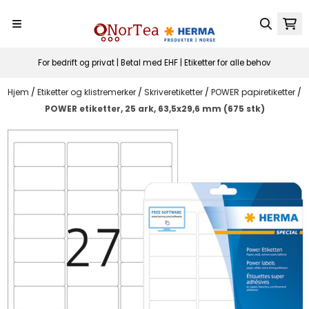
Hopp til innhold
For bedrift og privat | Betal med EHF | Etiketter for alle behov
Hjem
/
Etiketter og klistremerker
/
Skriveretiketter
/
POWER papiretiketter
/
POWER etiketter, 25 ark, 63,5x29,6 mm (675 stk)