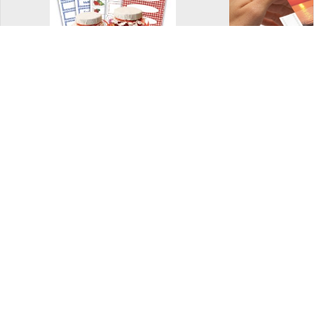
Dekorative etiketter
Fotolomm
og merkelapper
Bokbind på rull
Ferdig brett
bokbind