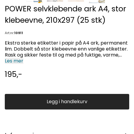
POWER selvklebende ark A4, stor
klebeevne, 210x297 (25 stk)
Art.nr:
10911
Ekstra sterke etiketter i papir på A4 ark, permanent
lim. Dobbelt så stor klebeevne enn vanlige etiketter.
Rask og sikker feste til og med på fuktige, varme,
kalde, rue, støvete og runde flater. Ideelt for merking
Les mer
av produkter, dokumenter og lagervare.
195,-
varseletikett og etiketter som skal vikles rundt
objekter, test badges og forseglingsetiketter.
Innendørs bruk. Eksellent trykkresultat på alle laser-
og blekkskrivere, kopieringsmaskiner,
fargelaserskrivere og fargekopieringsmaskiner (ILC).
Legg i handlekurv
Papir av høy kvalitet. Ingen papirstopp. Miljøvennlig:
Klorfritt, PEFC sertifisert, CO2-nøytral,
løsemiddelfritt lim. Etikettene er 100 % resirkulerbare
og kan kastes sammen med papiravfall. Emballasjen
er laget av resirkulert papp.