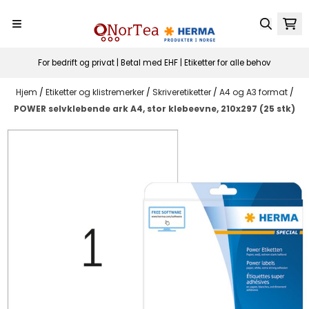
Hopp til innhold
For bedrift og privat | Betal med EHF | Etiketter for alle behov
Hjem
/
Etiketter og klistremerker
/
Skriveretiketter
/
A4 og A3 format
/
POWER selvklebende ark A4, stor klebeevne, 210x297 (25 stk)