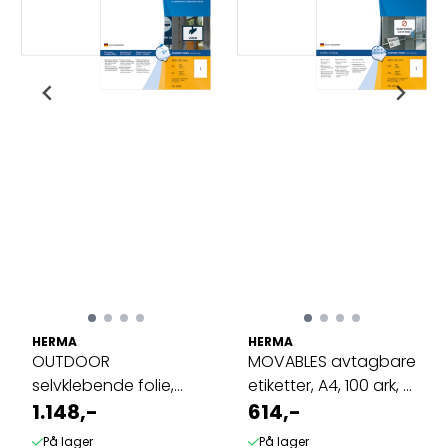
HERMA
HERMA
OUTDOOR
MOVABLES avtagbare
selvklebende folie,
etiketter, A4, 100 ark, ...
A4, 50 ark, 210x297 ...
1.148,-
614,-
På lager
På lager