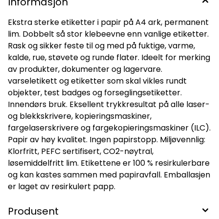
Informasjon
Ekstra sterke etiketter i papir på A4 ark, permanent
lim. Dobbelt så stor klebeevne enn vanlige etiketter.
Rask og sikker feste til og med på fuktige, varme,
kalde, rue, støvete og runde flater. Ideelt for merking
av produkter, dokumenter og lagervare.
varseletikett og etiketter som skal vikles rundt
objekter, test badges og forseglingsetiketter.
Innendørs bruk. Eksellent trykkresultat på alle laser-
og blekkskrivere, kopieringsmaskiner,
fargelaserskrivere og fargekopieringsmaskiner (ILC).
Papir av høy kvalitet. Ingen papirstopp. Miljøvennlig:
Klorfritt, PEFC sertifisert, CO2-nøytral,
løsemiddelfritt lim. Etikettene er 100 % resirkulerbare
og kan kastes sammen med papiravfall. Emballasjen
er laget av resirkulert papp.
Produsent