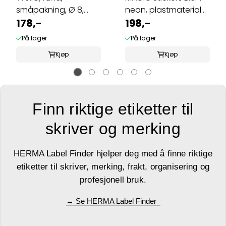
småpakning, Ø 8,
neon, plastmateriale,
pink, 540 stk (10 ...
178,-
1 ark ...
198,-
På lager
På lager
Kjøp
Kjøp
Finn riktige etiketter til
skriver og merking
HERMA Label Finder hjelper deg med å finne riktige
etiketter til skriver, merking, frakt, organisering og
profesjonell bruk.
→ Se HERMA Label Finder