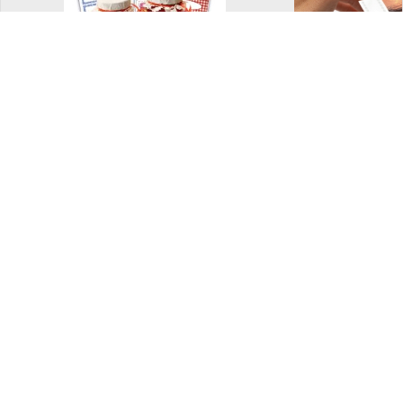
Dekorative etiketter
Fotolomm
og merkelapper
Bokbind på rull
Ferdig brett
bokbind