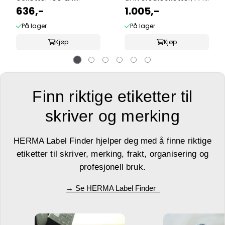
66x33.8 ...
636,-
200 ark, 210x297 ...
1.005,-
På lager
På lager
Kjøp
Kjøp
Finn riktige etiketter til
skriver og merking
HERMA Label Finder hjelper deg med å finne riktige
etiketter til skriver, merking, frakt, organisering og
profesjonell bruk.
→ Se HERMA Label Finder