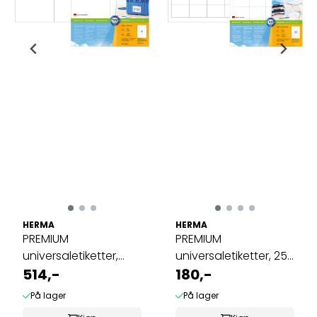
HERMA
HERMA
PREMIUM
PREMIUM
universaletiketter,
universaletiketter, 25
papir,100 ark 105x148 ...
514,-
ark 48.3x33.8 (800 ...
180,-
På lager
På lager