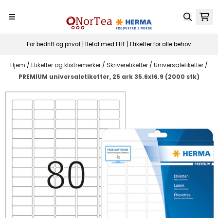
Hopp til innhold
For bedrift og privat | Betal med EHF | Etiketter for alle behov
Hjem
/
Etiketter og klistremerker
/
Skriveretiketter
/
Universaletiketter
/
PREMIUM universaletiketter, 25 ark 35.6x16.9 (2000 stk)