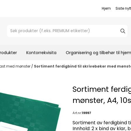
Hjem
Siste nyt
rodukter
Kontorrekvisita
Organisering og tilbehør til hj
last med mønster
/
Sortiment ferdigbind til skrivebøker med mønster
Sortiment ferdi
mønster, A4, 10s
Art.nr:
19997
Sortiment av ferdigbind t
Innhold: 2 x bind av klar,