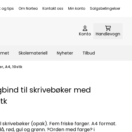
t og tips
Om Nortea
Kontakt oss
Min konto
Salgsbetingelser
Konto
Handlevogn
emmet
Skolemateriell
Nyheter
Tilbud
, A4, 10stk
gbind til skrivebøker med
tk
il skrivebøker (opak). Fem friske farger. A4 format.
 blå, rød, gul og grønn. ?Orden med farge? i