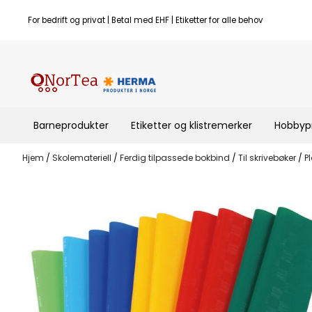
Hopp til innhold
For bedrift og privat | Betal med EHF | Etiketter for alle behov
Barneprodukter
Etiketter og klistremerker
Hobbyp
Hjem
/
Skolemateriell
/
Ferdig tilpassede bokbind
/
Til skrivebøker
/
P