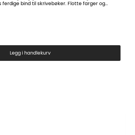
rdige bind til skrivebøker. Flotte farger og
lse mot smuss og søl.
Legg i handlekurv