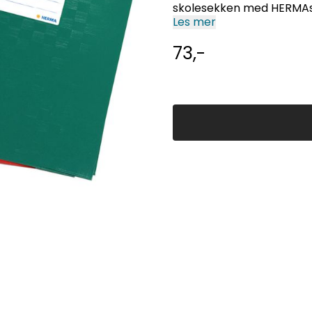
skolesekken med HERMAs fe
design. Effektiv beskytte
Les mer
73,-