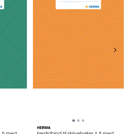
HERMA
 A 5 med
Ferdigbind til skrivebøker A 5 med