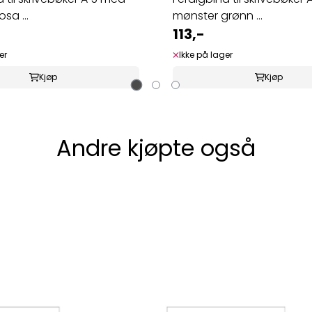
sa ...
mønster grønn ...
113,-
er
Ikke på lager
Kjøp
Kjøp
Andre kjøpte også