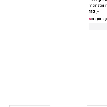
mønster ro
113,-
Ikke på lag