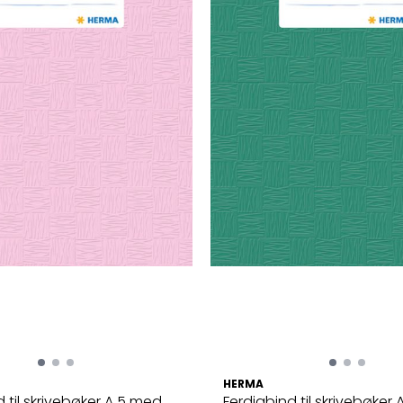
HERMA
 til skrivebøker A 5 med
Ferdigbind til skrivebøker